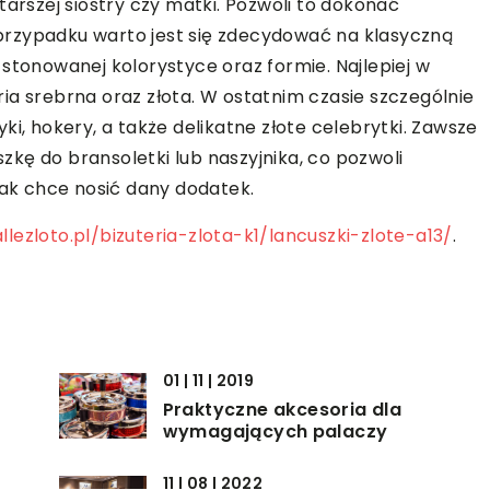
tarszej siostry czy matki. Pozwoli to dokonać
przypadku warto jest się zdecydować na klasyczną
stonowanej kolorystyce oraz formie. Najlepiej w
ia srebrna oraz złota. W ostatnim czasie szczególnie
yki, hokery, a także delikatne złote celebrytki. Zawsze
kę do bransoletki lub naszyjnika, co pozwoli
k chce nosić dany dodatek.
llezloto.pl/bizuteria-zlota-k1/lancuszki-zlote-a13/
.
01 | 11 | 2019
Praktyczne akcesoria dla
wymagających palaczy
11 | 08 | 2022