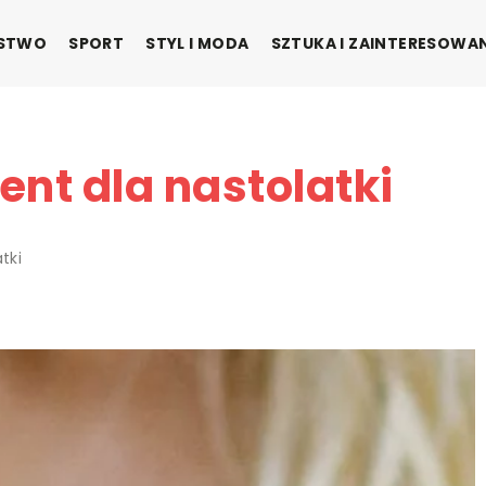
ŃSTWO
SPORT
STYL I MODA
SZTUKA I ZAINTERESOWA
ent dla nastolatki
tki