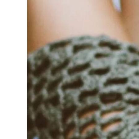
DOM I WNĘTRZE
12 | 12 | 2019
Powrót PRL-u – kilka 
współcześni polscy p
powracają do utarty
Polscy projektanci mł
coraz chętniej sięgają
które jeszcze dekadę 