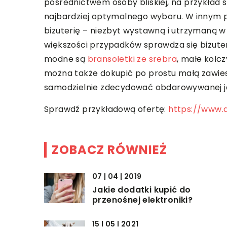
pośrednictwem osoby bliskiej, na przykład s
najbardziej optymalnego wyboru. W innym 
biżuterię – niezbyt wystawną i utrzymaną w 
większości przypadków sprawdza się biżuter
modne są
bransoletki ze srebra
, małe kolcz
można także dokupić po prostu małą zawiesz
samodzielnie zdecydować obdarowywanej ja
Sprawdź przykładową ofertę:
https://www.a
ZOBACZ RÓWNIEŻ
07 | 04 | 2019
Jakie dodatki kupić do
przenośnej elektroniki?
15 | 05 | 2021