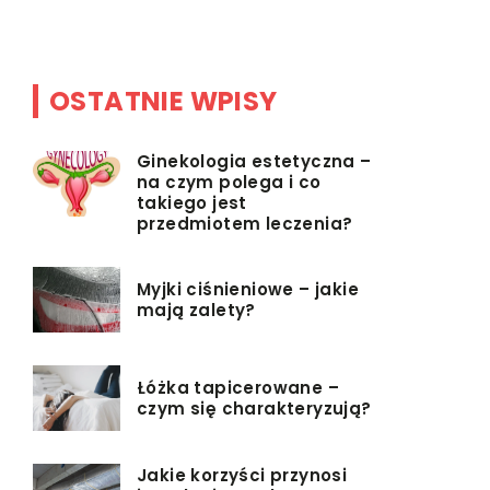
nam się mo
OSTATNIE WPISY
Ginekologia estetyczna –
na czym polega i co
takiego jest
przedmiotem leczenia?
Myjki ciśnieniowe – jakie
mają zalety?
Łóżka tapicerowane –
czym się charakteryzują?
Jakie korzyści przynosi