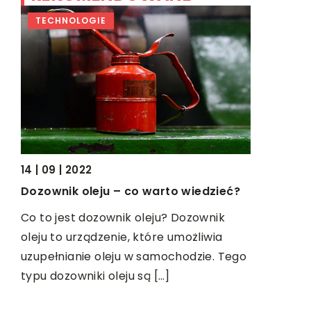
TECHNOLOGIE
DOM I W
14 | 09 | 2022
sji
12 | 12 | 201
Dozownik oleju – co warto wiedzieć?
Powrót PRL
współcześ
esje
Co to jest dozownik oleju? Dozownik
powracają
na
oleju to urządzenie, które umożliwia
uzupełnianie oleju w samochodzie. Tego
Polscy pr
ić,
typu dozowniki oleju są […]
coraz chęt
które jes