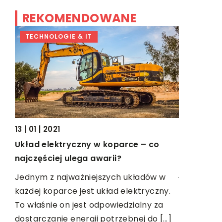
REKOMENDOWANE
TECHNOLOGIE & IT
DOM I W
13 | 01 | 2021
Układ elektryczny w koparce – co
17 | 05 | 20
najczęściej ulega awarii?
Dom na ob
jest to d
Jednym z najważniejszych układów w
każdej koparce jest układ elektryczny.
Decydując
To właśnie on jest odpowiedzialny za
domu, nie 
dostarczanie energii potrzebnej do […]
jakiekolwi