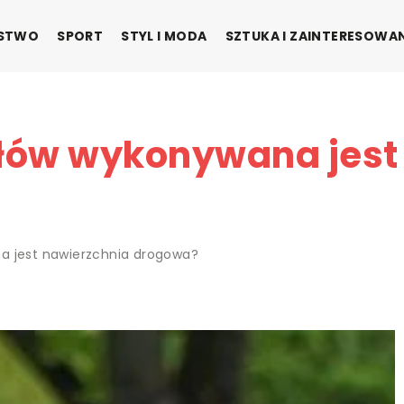
ŃSTWO
SPORT
STYL I MODA
SZTUKA I ZAINTERESOWA
ałów wykonywana jest
a jest nawierzchnia drogowa?