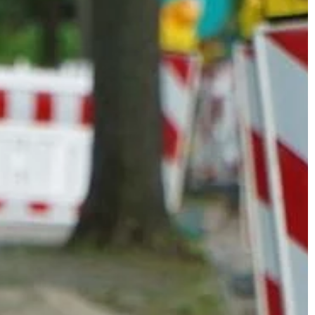
działalności gospodarczej, warto mi
 […]
plan, jak ma ona wyglądać i w jaki
sposób chcemy ją […]