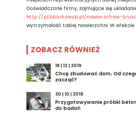
Doświadczone firmy, zajmujące się układanie
http://ptbborkowski.pl/nawierzchnie-bruk
wytrzymałość takiej nawierzchni. W efekcie
ZOBACZ RÓWNIEŻ
18 | 12 | 2019
Chcę zbudować dom. Od czeg
zacząć?
30 | 10 | 2019
Przygotowywanie próbki beto
do badań
30 | 08 | 2021
Dlaczego podczas stawiania