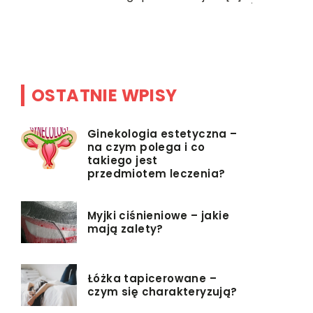
eć
na tej jedn
OSTATNIE WPISY
Ginekologia estetyczna –
na czym polega i co
takiego jest
przedmiotem leczenia?
Myjki ciśnieniowe – jakie
mają zalety?
Łóżka tapicerowane –
czym się charakteryzują?