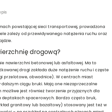
wpis
mach powstającej sieci transportowej, prowadzona
iele zależy od przewidywanego natężenia ruchu oraz
jdzie.
ierzchnię drogową?
e nawierzchni betonowej lub asfaltowej. Ma to
tkowanej drogi zakłada duże natężenie ruchu i częste
ogi przelotowe, obwodnice). W centrach miast
dalszym ciągu bruki. Mają one niezaprzeczalne
m możliwe jest również tworzenie przyjaznych dla
a deptakach spacerowych. Bardzo często bruk,
ykład granitowy lub bazaltowy) stosowany jest też w
wości – na przykład na centralnych placach miast.