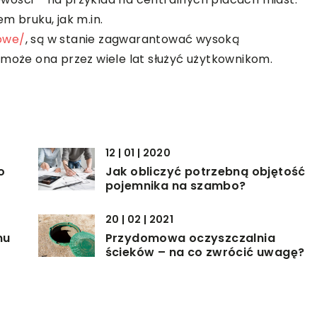
m bruku, jak m.in.
owe/
, są w stanie zagwarantować wysoką
 może ona przez wiele lat służyć użytkownikom.
12 | 01 | 2020
o
Jak obliczyć potrzebną objętość
pojemnika na szambo?
20 | 02 | 2021
nu
Przydomowa oczyszczalnia
ścieków – na co zwrócić uwagę?
15 | 12 | 2022
Płyty poliwęglanowe na dach, co