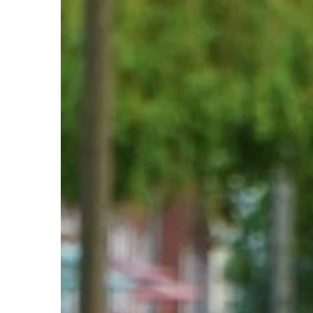
DOM I WNĘTRZE
17 | 05 | 2021
Dom na obrzeżach mi
jest to dobry wybór?
Decydując się na kup
domu, nie należy zamy
jakiekolwiek lokalizac