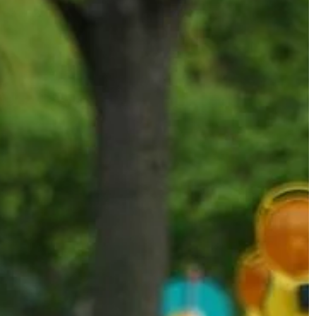
BIZNES & RYNEK & FINANSE
07 | 04 | 2021
asta – dlaczego
Prowadzenie swojej działalności w
Internecie – co będzie do tego
potrzebne
no lub budowę
kać się na
Decydując się na założenie własnej
je i koncentrować