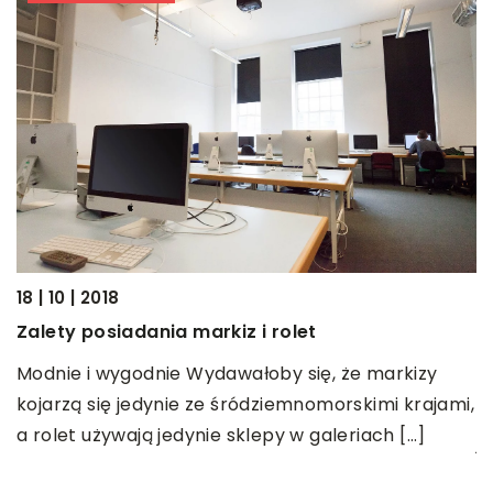
18 | 10 | 2018
Zalety posiadania markiz i rolet
18
C
Modnie i wygodnie Wydawałoby się, że markizy
kojarzą się jedynie ze śródziemnomorskimi krajami,
D
a rolet używają jedynie sklepy w galeriach […]
j
w