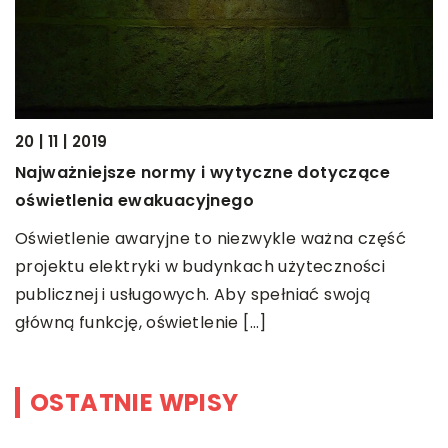
06
P
m
20 | 11 | 2019
Najważniejsze normy i wytyczne dotyczące
K
oświetlenia ewakuacyjnego
z
z
Oświetlenie awaryjne to niezwykle ważna część
[
projektu elektryki w budynkach użyteczności
publicznej i usługowych. Aby spełniać swoją
główną funkcję, oświetlenie […]
OSTATNIE WPISY