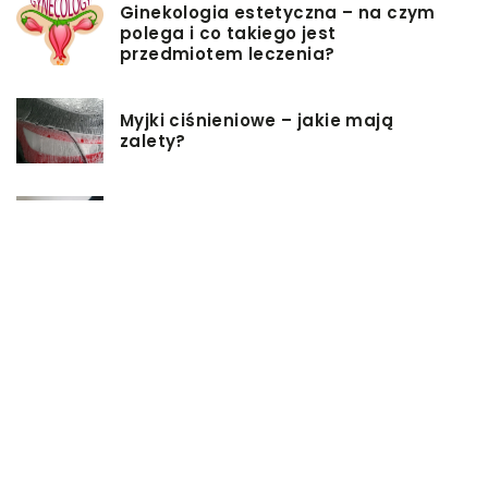
Ginekologia estetyczna – na czym
polega i co takiego jest
przedmiotem leczenia?
Myjki ciśnieniowe – jakie mają
zalety?
Łóżka tapicerowane – czym się
charakteryzują?
Jakie korzyści przynosi instalacja
węzła cieplnego?
Szafy rack z systemem chłodzenia:
jakie opcje dostępne na rynku