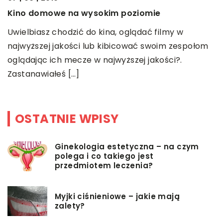
Kino domowe na wysokim poziomie
K
z
Uwielbiasz chodzić do kina, oglądać filmy w
m
najwyższej jakości lub kibicować swoim zespołom
e
oglądając ich mecze w najwyższej jakości?.
Zastanawiałeś […]
OSTATNIE WPISY
Ginekologia estetyczna – na czym
polega i co takiego jest
przedmiotem leczenia?
Myjki ciśnieniowe – jakie mają
zalety?