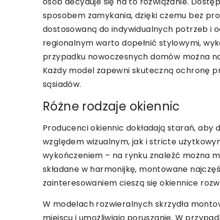
osób decyduje się na to rozwiązanie. Dostęp
sposobem zamykania, dzięki czemu bez pr
dostosowaną do indywidualnych potrzeb i o
regionalnym warto dopełnić stylowymi, wyk
przypadku nowoczesnych domów można nat
Każdy model zapewni skuteczną ochronę pr
sąsiadów.
Różne rodzaje okiennic
Producenci okiennic dokładają starań, aby
względem wizualnym, jak i stricte użytkowy
wykończeniem – na rynku znaleźć można mod
składane w harmonijkę, montowane najczęś
zainteresowaniem cieszą się okiennice rozw
W modelach rozwieralnych skrzydła montow
miejscu i umożliwiają poruszanie. W przypa