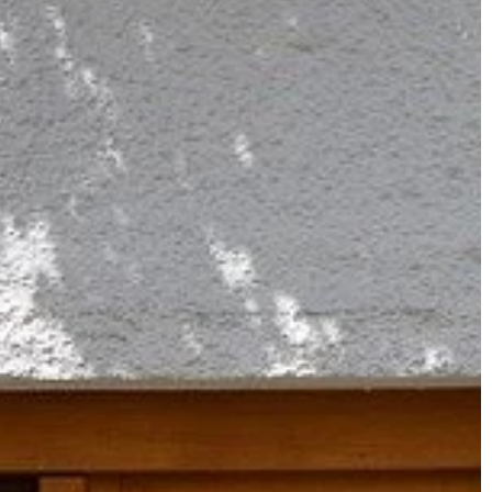
ANSE
TECHNOLOGIE & IT
16 | 04 | 2019
dać sklep online
Jak działa system CRM?
System CRM jest powszechnie
wiele zalet
wykorzystywany w firmach i
ternetowego w
przedsiębiorstwach do zarządzania
ffline. Sklepy
zarówno danymi, jak i relacjami z
jsze do
klientami – obecnymi […]
nia […]