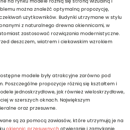
ne na rynku modele różnią się stroną wizualną i
oblemu można znaleźć optymalną propozycję,
czekiwań użytkowników. Budynki utrzymane w stylu
onanymi z naturalnego drewna okiennicami, w
omiast zastosować rozwiązania modernistyczne.
zed deszczem, wiatrem i ciekawskim wzrokiem
 dostępne modele były atrakcyjne zarówno pod
m. Poszczególne propozycje różnią się kształtem i
ele jednoskrzydłowe, jak również wieloskrzydłowe,
ciej w szerszych oknach. Największym
ieralne oraz przesuwne.
ane są za pomocą zawiasów, które utrzymują je na
dku
okiennic przesuwnych
otwieranie i zamykanie