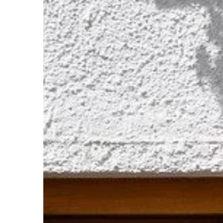
BIZNES & RYNEK & FIN
19 | 06 | 2022
Dlaczego warto posia
zamiast offline?
Są popularne Istnieje 
posiadania sklepu in
porównaniu do sklepu o
internetowe są łatwie
prowadzenia, zarządza