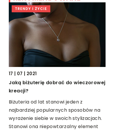
TRENDY I ŻYCIE
BIZNES &
19 | 06 | 2
17 | 07 | 2021
Dlaczego 
Jaką biżuterię dobrać do wieczorowej
zamiast o
kreacji?
Są popular
Biżuteria od lat stanowi jeden z
posiadani
najbardziej popularnych sposobów na
porównaniu
wyrażenie siebie w swoich stylizacjach.
internetow
Stanowi ona niepowtarzalny element
prowadzeni