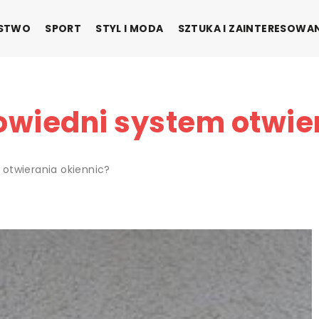
ŃSTWO
SPORT
STYL I MODA
SZTUKA I ZAINTERESOWA
wiedni system otwier
otwierania okiennic?