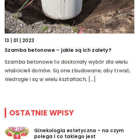
13 | 01 | 2023
01
Szamba betonowe – jakie są ich zalety?
I
Szamba betonowe to doskonały wybór dla wielu
W
właścicieli domów. Są one zbudowane, aby trwać,
k
niedrogie i są w wielu kształtach, […]
t
s
OSTATNIE WPISY
Ginekologia estetyczna – na czym
polega i co takiego jest