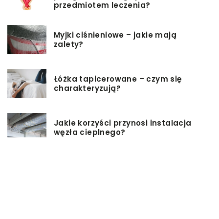
przedmiotem leczenia?
Myjki ciśnieniowe – jakie mają
zalety?
Łóżka tapicerowane – czym się
charakteryzują?
Jakie korzyści przynosi instalacja
węzła cieplnego?
Szafy rack z systemem chłodzenia:
jakie opcje dostępne na rynku
Zadbaj o swój kręgosłup – dlaczego
warto zdecydować się na modny