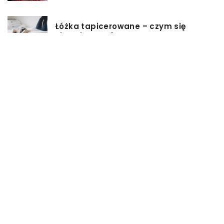
Łóżka tapicerowane – czym się
charakteryzują?
Jakie korzyści przynosi instalacja
węzła cieplnego?
Szafy rack z systemem chłodzenia:
jakie opcje dostępne na rynku
Zadbaj o swój kręgosłup – dlaczego
warto zdecydować się na modny
plecak?