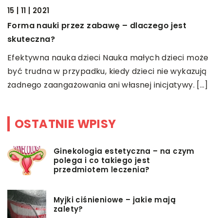
14 | 09
| 11 | 2021
Dozown
rma nauki przez zabawę – dlaczego jest
uteczna?
Co to 
urządz
ektywna nauka dzieci Nauka małych dzieci może
samoch
ć trudna w przypadku, kiedy dzieci nie wykazują
dnego zaangażowania ani własnej inicjatywy. […]
OSTATNIE WPISY
Ginekologia estetyczna – na czym
polega i co takiego jest
przedmiotem leczenia?
Myjki ciśnieniowe – jakie mają
zalety?