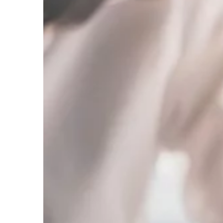
BIZNES & RYNEK & FIN
02 | 09 | 2021
Remont biura – kiedy
przeprowadzić?
Na wizerunek firmy skł
czynników. Jednym z n
naszego biura. Jeśli 
siedziby przedsiębiors