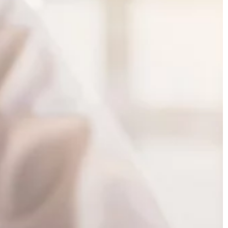
ANSE
ZDROWIE I FORMA
06 | 06 | 2019
W czym pomóc nam może lekarz
 warto go
rodzinny?
Kiedy mamy grypę lub czujemy się
ada się wiele
osłabieni, najczęściej wybieramy się
ich jest wygląd
lekarza rodzinnego. Słusznie! To właś
we wnętrzach
ta dziedzina medycyny została […]
twa panuje […]