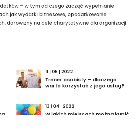
odatków – w tym od czego zacząć wypełnianie
rach jak wydatki biznesowe, opodatkowanie
ch, darowizny na cele charytatywne dla organizacji
11 | 05 | 2022
Trener osobisty – dlaczego
warto korzystać z jego usług?
13 | 04 | 2022
na
W jakich miejscach można kupić
hel do balonów?
13 | 06 | 2022