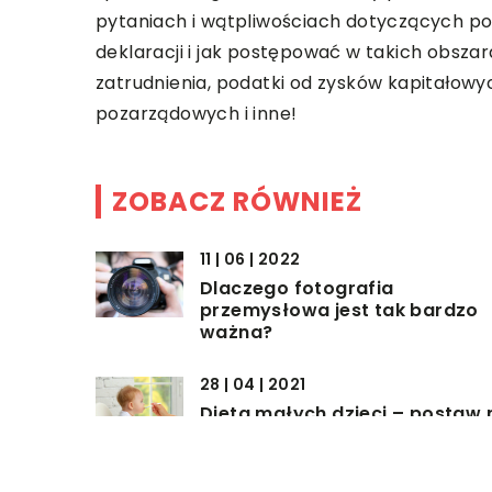
pytaniach i wątpliwościach dotyczących p
deklaracji i jak postępować w takich obsza
zatrudnienia, podatki od zysków kapitałowy
pozarządowych i inne!
ZOBACZ RÓWNIEŻ
11 | 06 | 2022
Dlaczego fotografia
przemysłowa jest tak bardzo
ważna?
28 | 04 | 2021
Dieta małych dzieci – postaw 
posiłki na parze
12 | 06 | 2022