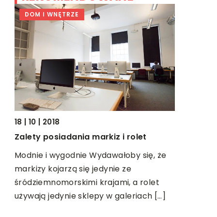
DOM I WNĘTRZE
BIZNES &
18 | 10 | 2018
02 | 09 | 2
Zalety posiadania markiz i rolet
Remont bi
przeprow
Modnie i wygodnie Wydawałoby się, że
markizy kojarzą się jedynie ze
Na wizerun
 do
śródziemnomorskimi krajami, a rolet
czynników.
nie
używają jedynie sklepy w galeriach […]
naszego bi
siedziby p