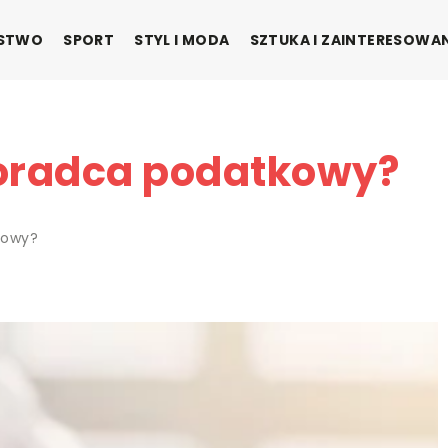
ŃSTWO
SPORT
STYL I MODA
SZTUKA I ZAINTERESOWA
doradca podatkowy?
kowy?