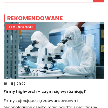
REKOMENDOWANE
TECHNOLOGIE
18 | 11 | 2022
Firmy high-tech – czym się wyróżniają?
05
Firmy zajmujące się zaawansowanymi
W
technologiami często mają bardzo specyficzny