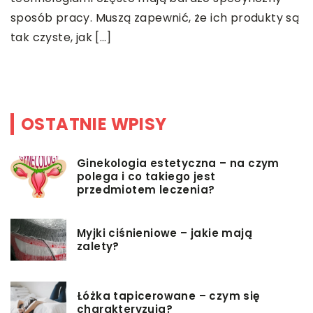
k
sposób pracy. Muszą zapewnić, że ich produkty są
j
U
tak czyste, jak […]
m
p
OSTATNIE WPISY
Ginekologia estetyczna – na czym
polega i co takiego jest
przedmiotem leczenia?
Myjki ciśnieniowe – jakie mają
zalety?
Łóżka tapicerowane – czym się
charakteryzują?