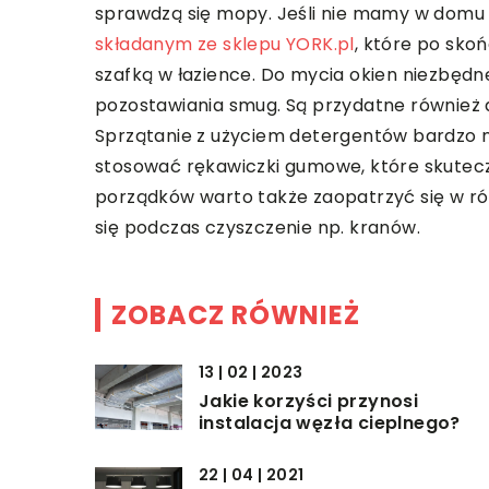
sprawdzą się mopy. Jeśli nie mamy w domu z
składanym ze sklepu YORK.pl
, które po sko
szafką w łazience. Do mycia okien niezbędne
pozostawiania smug. Są przydatne również d
Sprzątanie z użyciem detergentów bardzo ni
stosować rękawiczki gumowe, które skutecz
porządków warto także zaopatrzyć się w róż
się podczas czyszczenie np. kranów.
ZOBACZ RÓWNIEŻ
13 | 02 | 2023
Jakie korzyści przynosi
instalacja węzła cieplnego?
22 | 04 | 2021