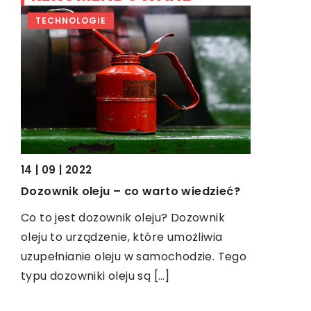
TECHNOLOGIE
TECHNOL
27 | 11 | 201
14 | 09 | 2022
Jak wybr
Dozownik oleju – co warto wiedzieć?
ów
Akumulator
Co to jest dozownik oleju? Dozownik
najważnie
oleju to urządzenie, które umożliwia
znajdujący
uzupełnianie oleju w samochodzie. Tego
m w
dzięki nie
typu dozowniki oleju są […]
wiem
odpalić siln