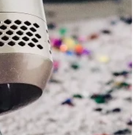
HOBBY
30 | 05 | 2021
dni akumulator?
Przydatne akcesoria dla pasjonat
m z
grillowania
entów
W okresie wiosenno-letnim bardzo
mochodzie. To
wiele osób urządza imprezy z grille
 w stanie w ogóle
roli głównej. Sprzęt ten pozwala bo
na szybkie przyrządzenie […]