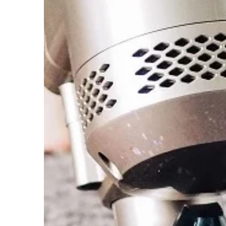
TECHNOLOGIE & IT
27 | 11 | 2019
Jak wybrać odpowie
Akumulator jest jedny
najważniejszych elem
znajdujących się w sa
dzięki niemu jesteśmy
odpalić silnik! […]