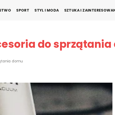
ŃSTWO
SPORT
STYL I MODA
SZTUKA I ZAINTERESOWA
esoria do sprzątania
ątania domu