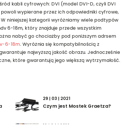
ód kabli cyfrowych: DVI (model DVI-D, czyli DVI
ą powoli wypierane przez ich odpowiedniki cyfrowe,
i. W niniejszej kategorii wyróżniamy wiele podtypów
hdv 6-18m, który znajduje przede wszystkim
Można nabyć go chociażby pod poniższym adrsem
dv-6-18m
. Wyróżnia się kompatybilnością z
 gwarantuje najwyższą jakość obrazu. Jednocześnie
czne, które gwarantują jego większą wytrzymałość.
29 | 03 | 2021
a
Czym jest Mostek Graetza?
10 | 04 | 2019