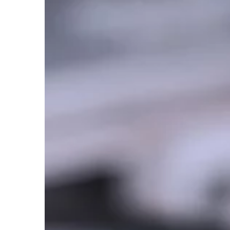
różnorodnych ziół. Wiel
wykazuje niezwykle sil