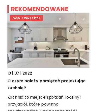
REKOMENDOWANE
DOM I WNĘTRZE
ZDROWIE
27 | 09 | 2
13 | 07 | 2022
Kiedy stos
O czym należy pamiętać projektując
we?
kuchnię?
Ziołoleczn
elu
stosowane 
Kuchnia to miejsce spotkań rodziny i
prowadzon
przyjaciół, które powinno