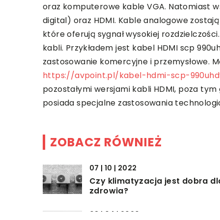
oraz komputerowe kable VGA. Natomiast wśr
digital) oraz HDMI. Kable analogowe zostaj
które oferują sygnał wysokiej rozdzielczośc
kabli. Przykładem jest kabel HDMI scp 990u
zastosowanie komercyjne i przemysłowe. 
https://avpoint.pl/kabel-hdmi-scp-990uh
pozostałymi wersjami kabli HDMI, poza tym
posiada specjalne zastosowania technologi
ZOBACZ RÓWNIEŻ
07 | 10 | 2022
Czy klimatyzacja jest dobra dl
zdrowia?
08 | 04 | 2020