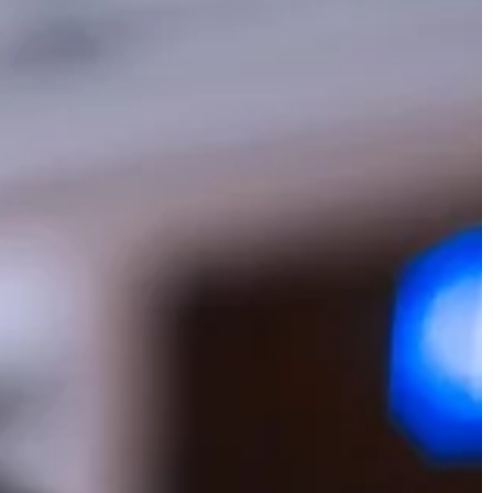
e z tych roślin
drogowym oraz pieszym. Kształt i
ne […]
ikonografia tarczy znaków […]