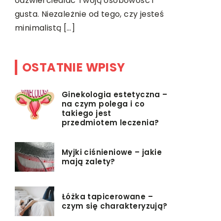
różnorodny
odzwierciedlać Twoją osobowość i
wykazuje n
gusta. Niezależnie od tego, czy jesteś
minimalistą […]
OSTATNIE WPISY
Ginekologia estetyczna –
na czym polega i co
takiego jest
przedmiotem leczenia?
Myjki ciśnieniowe – jakie
mają zalety?
Łóżka tapicerowane –
czym się charakteryzują?