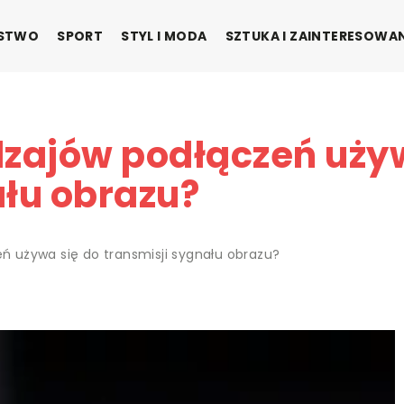
ŃSTWO
SPORT
STYL I MODA
SZTUKA I ZAINTERESOWA
odzajów podłączeń uży
ału obrazu?
eń używa się do transmisji sygnału obrazu?