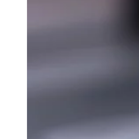
ZDROWIE I FORMA
27 | 09 | 2019
Kiedy stosuje się zio
Ziołolecznictwo to ogó
stosowane dla szeregu
prowadzonych z wyko