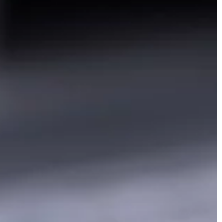
TRENDY I ŻYCIE
22 | 04 | 2021
łolecznictwo?
Z czego wykonane są znaki drogo
lne określenie
Oznakowanie pionowe dróg ma na c
 terapii
zapewnienie bezpieczeństwa
rzystaniem
kierowcom uczestniczącym w ruchu