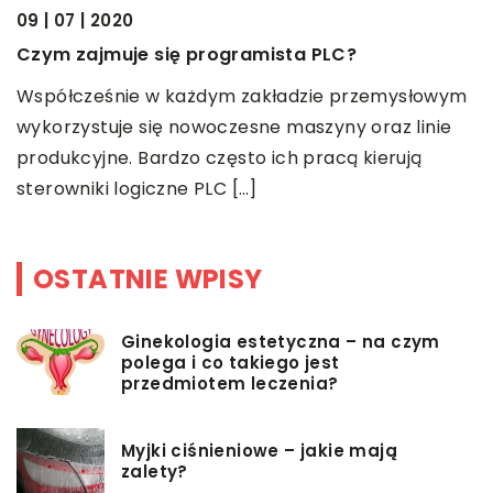
09 | 07 | 2020
15
Czym zajmuje się programista PLC?
J
Współcześnie w każdym zakładzie przemysłowym
C
wykorzystuje się nowoczesne maszyny oraz linie
k
produkcyjne. Bardzo często ich pracą kierują
m
sterowniki logiczne PLC […]
z
OSTATNIE WPISY
Ginekologia estetyczna – na czym
polega i co takiego jest
przedmiotem leczenia?
Myjki ciśnieniowe – jakie mają
zalety?