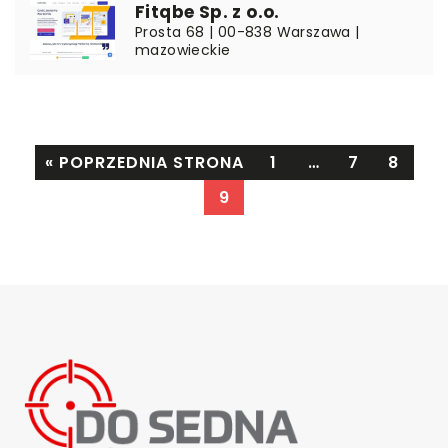
Fitqbe Sp. z o.o.
Prosta 68 | 00-838 Warszawa |
mazowieckie
« POPRZEDNIA STRONA
1
…
7
8
9