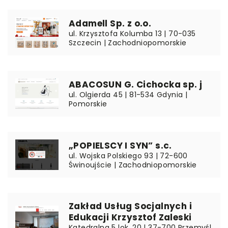
Adamell Sp. z o.o.
ul. Krzysztofa Kolumba 13 | 70-035
Szczecin | Zachodniopomorskie
ABACOSUN G. Cichocka sp. j
ul. Olgierda 45 | 81-534 Gdynia |
Pomorskie
„POPIELSCY I SYN” s.c.
ul. Wojska Polskiego 93 | 72-600
Świnoujście | Zachodniopomorskie
Zakład Usług Socjalnych i
Edukacji Krzysztof Zaleski
Katedralna 5 lok. 20 | 37-700 Przemyśl