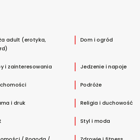
ża adult (erotyka,
Dom i ogród
rd)
y i zainteresowania
Jedzenie i napoje
uchomości
Podróże
ama i druk
Religia i duchowość
t
Styl i moda
omości / Pogoda /
Zdrowie i fitness