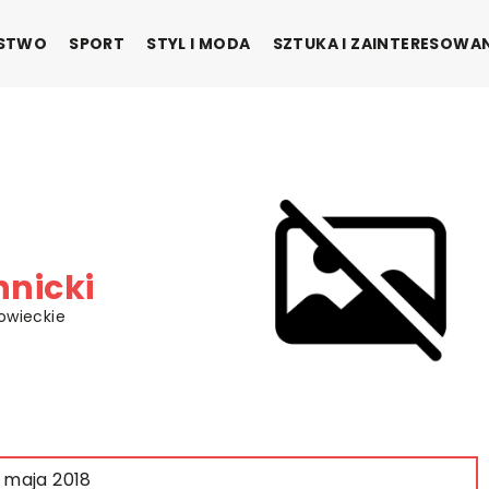
ŃSTWO
SPORT
STYL I MODA
SZTUKA I ZAINTERESOWA
nicki
owieckie
 maja 2018