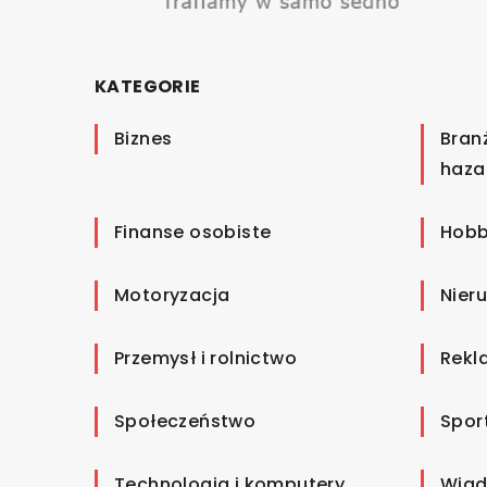
KATEGORIE
Biznes
Bran
haza
Finanse osobiste
Hobb
Motoryzacja
Nier
Przemysł i rolnictwo
Rekl
Społeczeństwo
Spor
Technologia i komputery
Wiad