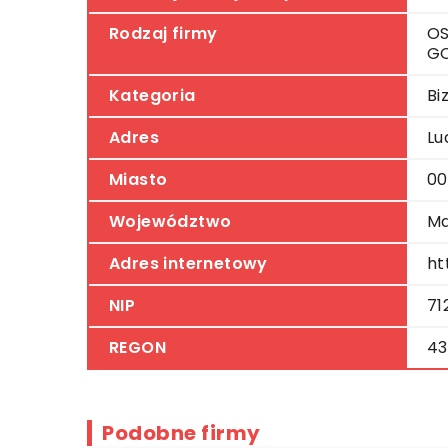
Rodzaj firmy
OS
G
Kategoria
Bi
Adres
Lu
Miasto
00
Województwo
Ma
Adres internetowy
ht
NIP
71
REGON
43
Podobne firmy