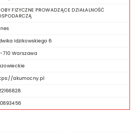
OBY FIZYCZNE PROWADZĄCE DZIAŁALNOŚĆ
OSPODARCZĄ
znes
dwika Idzikowskiego 6
-710 Warszawa
zowieckie
tps://akumocny.pl
22166828
0893456