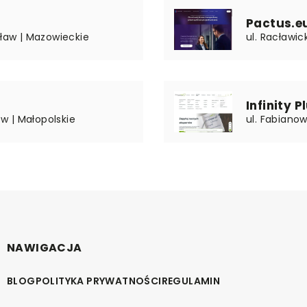
Pactus.eu 
sław | Mazowieckie
ul. Racławic
Infinity Pl
ów | Małopolskie
ul. Fabiano
NAWIGACJA
BLOG
POLITYKA PRYWATNOŚCI
REGULAMIN