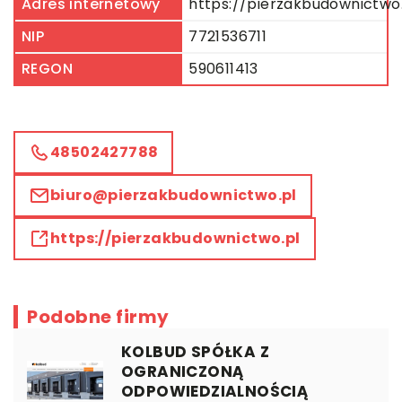
Adres internetowy
https://pierzakbudownictwo
NIP
7721536711
REGON
590611413
48502427788
biuro@pierzakbudownictwo.pl
https://pierzakbudownictwo.pl
Podobne firmy
KOLBUD SPÓŁKA Z
OGRANICZONĄ
ODPOWIEDZIALNOŚCIĄ