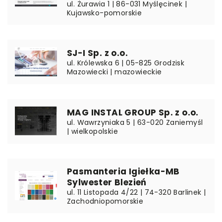
ul. Żurawia 1 | 86-031 Myślęcinek |
Kujawsko-pomorskie
SJ-I Sp. z o.o.
ul. Królewska 6 | 05-825 Grodzisk
Mazowiecki | mazowieckie
MAG INSTAL GROUP Sp. z o.o.
ul. Wawrzyniaka 5 | 63-020 Zaniemyśl
| wielkopolskie
Pasmanteria Igiełka-MB
Sylwester Blezień
ul. 11 Listopada 4/22 | 74-320 Barlinek |
Zachodniopomorskie