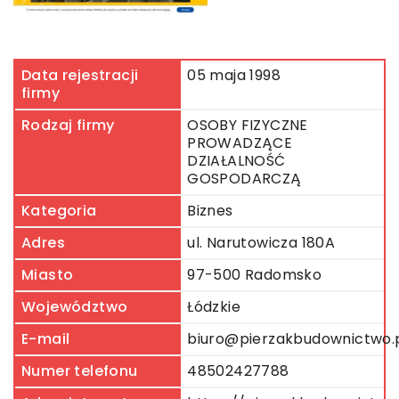
Data rejestracji
05 maja 1998
firmy
Rodzaj firmy
OSOBY FIZYCZNE
PROWADZĄCE
DZIAŁALNOŚĆ
GOSPODARCZĄ
Kategoria
Biznes
Adres
ul. Narutowicza 180A
Miasto
97-500 Radomsko
Województwo
Łódzkie
E-mail
biuro@pierzakbudownictwo.
Numer telefonu
48502427788