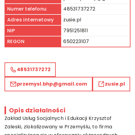
Numer telefonu
48531737272
Adres internetowy
zusie.pl
NIP
7951251811
REGON
650223107
48531737272
przemysl.bhp@gmail.com
zusie.pl
Opis działalności
Zakład Usług Socjalnych i Edukacji Krzysztof
Zaleski, zlokalizowany w Przemyślu, to firma