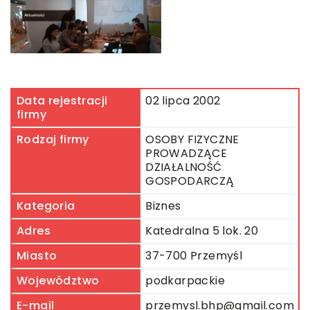
Data rejestracji
02 lipca 2002
firmy
Rodzaj firmy
OSOBY FIZYCZNE
PROWADZĄCE
DZIAŁALNOŚĆ
GOSPODARCZĄ
Kategoria
Biznes
Adres
Katedralna 5 lok. 20
Miasto
37-700 Przemyśl
Województwo
podkarpackie
E-mail
przemysl.bhp@gmail.com