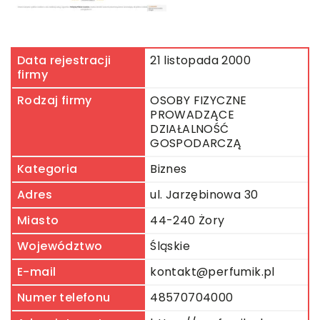
Data rejestracji
21 listopada 2000
firmy
Rodzaj firmy
OSOBY FIZYCZNE
PROWADZĄCE
DZIAŁALNOŚĆ
GOSPODARCZĄ
Kategoria
Biznes
Adres
ul. Jarzębinowa 30
Miasto
44-240 Żory
Województwo
Śląskie
E-mail
kontakt@perfumik.pl
Numer telefonu
48570704000