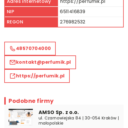
Adres internetowy
https://perfumik.pl
NIP
6511416839
REGON
276982532
48570704000
kontakt@perfumik.pl
https://perfumik.pl
Podobne firmy
AMSO Sp. z o.o.
ul. Czarnowiejska 84 | 30-054 Kraków |
małopolskie