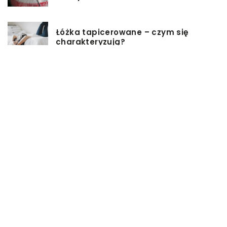
Łóżka tapicerowane – czym się
charakteryzują?
Jakie korzyści przynosi instalacja
węzła cieplnego?
Szafy rack z systemem chłodzenia:
jakie opcje dostępne na rynku
Zadbaj o swój kręgosłup – dlaczego
warto zdecydować się na modny
plecak?