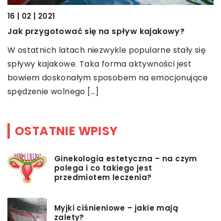
B
16 | 02 | 2021
C
Jak przygotować się na spływ kajakowy?
ś
 o
W ostatnich latach niezwykle popularne stały się
p
spływy kajakowe. Taka forma aktywności jest
n
bowiem doskonałym sposobem na emocjonujące
spędzenie wolnego […]
OSTATNIE WPISY
Ginekologia estetyczna – na czym
polega i co takiego jest
przedmiotem leczenia?
Myjki ciśnieniowe – jakie mają
zalety?