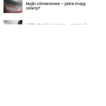
Myjki ciśnieniowe – jakie mają
zalety?
Łóżka tapicerowane – czym się
charakteryzują?
Jakie korzyści przynosi instalacja
węzła cieplnego?
Szafy rack z systemem chłodzenia:
jakie opcje dostępne na rynku
Zadbaj o swój kręgosłup – dlaczego
warto zdecydować się na modny
plecak?