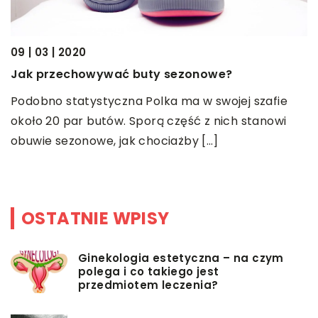
09 | 03 | 2020
2
Jak przechowywać buty sezonowe?
T
s
Podobno statystyczna Polka ma w swojej szafie
około 20 par butów. Sporą część z nich stanowi
U
ej
obuwie sezonowe, jak chociażby […]
s
.
d
OSTATNIE WPISY
Ginekologia estetyczna – na czym
polega i co takiego jest
przedmiotem leczenia?