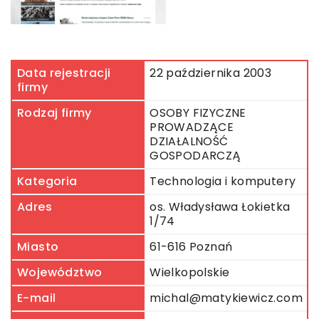
Data rejestracji
22 października 2003
firmy
Rodzaj firmy
OSOBY FIZYCZNE
PROWADZĄCE
DZIAŁALNOŚĆ
GOSPODARCZĄ
Kategoria
Technologia i komputery
Adres
os. Władysława Łokietka
1/74
Miasto
61-616 Poznań
Województwo
Wielkopolskie
E-mail
michal@matykiewicz.com