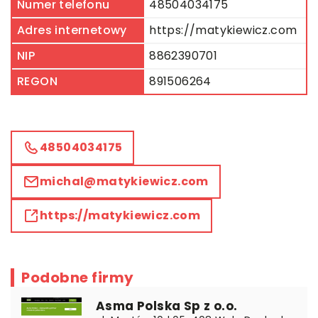
Numer telefonu
48504034175
Adres internetowy
https://matykiewicz.com
NIP
8862390701
REGON
891506264
48504034175
michal@matykiewicz.com
https://matykiewicz.com
Podobne firmy
Asma Polska Sp z o.o.