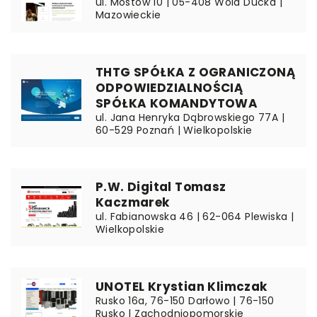
ul. Mostów 10 | 05-408 Wola Ducka |
Mazowieckie
THTG SPÓŁKA Z OGRANICZONĄ
ODPOWIEDZIALNOŚCIĄ
SPÓŁKA KOMANDYTOWA
ul. Jana Henryka Dąbrowskiego 77A |
60-529 Poznań | Wielkopolskie
P.W. Digital Tomasz
Kaczmarek
ul. Fabianowska 46 | 62-064 Plewiska |
Wielkopolskie
UNOTEL Krystian Klimczak
Rusko 16a, 76-150 Darłowo | 76-150
Rusko | Zachodniopomorskie