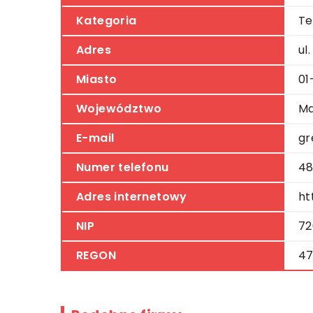
Kategoria
Te
Adres
ul
Miasto
01
Województwo
Ma
E-mail
gr
Numer telefonu
48
Adres internetowy
ht
NIP
72
REGON
47