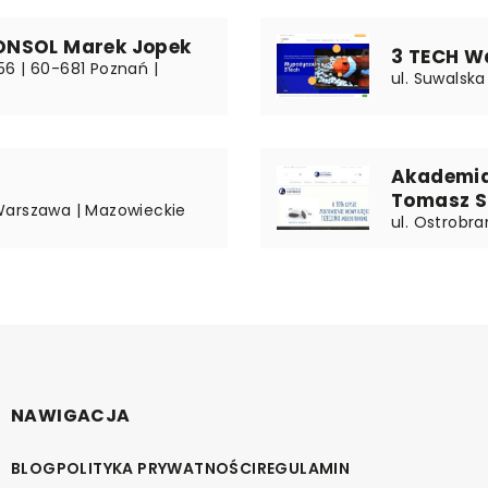
ONSOL Marek Jopek
3 TECH W
6 | 60-681 Poznań |
ul. Suwalsk
Akademia 
Tomasz S
Warszawa | Mazowieckie
ul. Ostrobr
NAWIGACJA
BLOG
POLITYKA PRYWATNOŚCI
REGULAMIN