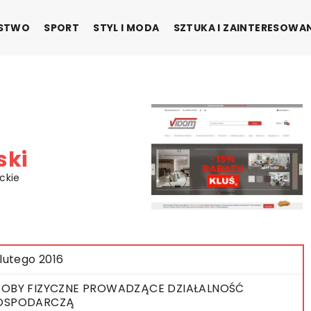
ŃSTWO
SPORT
STYL I MODA
SZTUKA I ZAINTERESOWA
ski
ckie
 lutego 2016
OBY FIZYCZNE PROWADZĄCE DZIAŁALNOŚĆ
OSPODARCZĄ