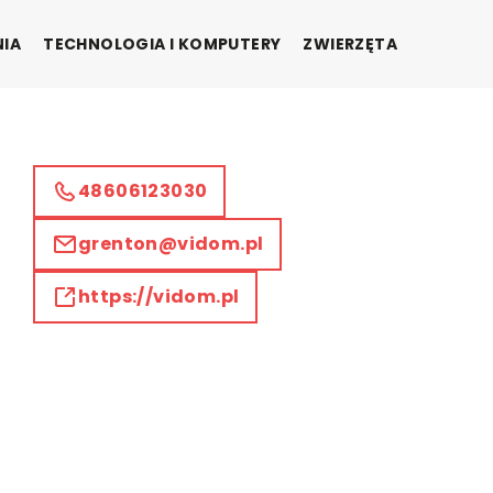
NIA
TECHNOLOGIA I KOMPUTERY
ZWIERZĘTA
48606123030
grenton@vidom.pl
https://vidom.pl