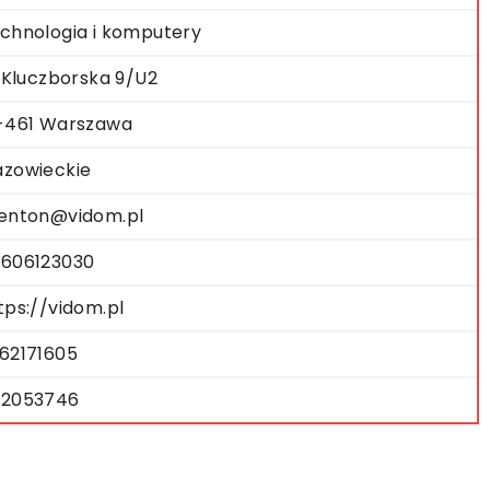
chnologia i komputery
. Kluczborska 9/U2
-461 Warszawa
zowieckie
enton@vidom.pl
606123030
tps://vidom.pl
62171605
2053746