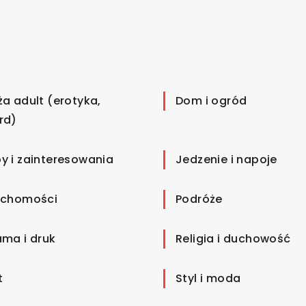
ża adult (erotyka,
Dom i ogród
rd)
y i zainteresowania
Jedzenie i napoje
uchomości
Podróże
ama i druk
Religia i duchowość
t
Styl i moda