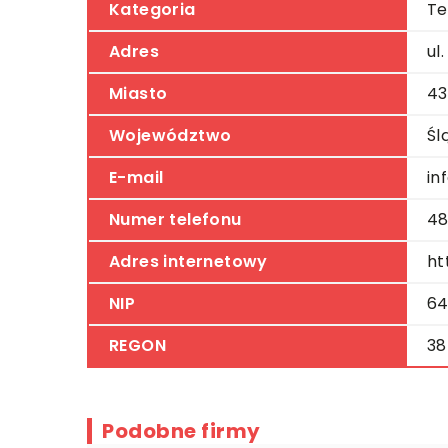
Kategoria
Te
Adres
ul
Miasto
43
Województwo
Śl
E-mail
in
Numer telefonu
48
Adres internetowy
ht
NIP
64
REGON
38
Podobne firmy