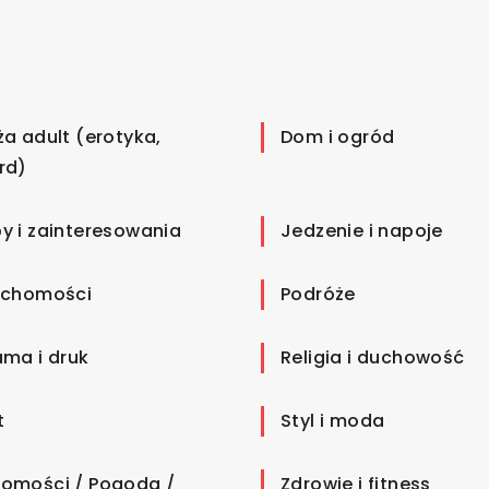
ża adult (erotyka,
Dom i ogród
rd)
y i zainteresowania
Jedzenie i napoje
uchomości
Podróże
ama i druk
Religia i duchowość
t
Styl i moda
omości / Pogoda /
Zdrowie i fitness