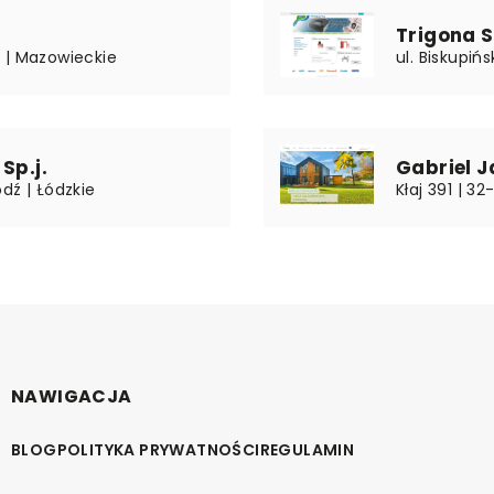
Trigona Sp
 | Mazowieckie
ul. Biskupiń
Sp.j.
Gabriel 
dź | Łódzkie
Kłaj 391 | 32
NAWIGACJA
BLOG
POLITYKA PRYWATNOŚCI
REGULAMIN