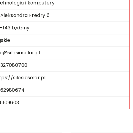
chnologia i komputery
. Aleksandra Fredry 6
-143 Lędziny
ąskie
fo@silesiasolar.pl
327080700
tps://silesiasolar.pl
62980674
5109603