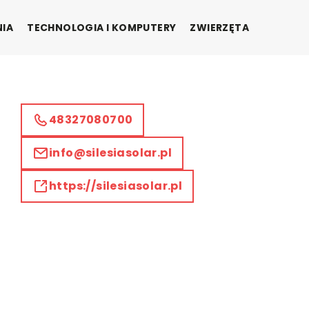
NIA
TECHNOLOGIA I KOMPUTERY
ZWIERZĘTA
48327080700
info@silesiasolar.pl
https://silesiasolar.pl