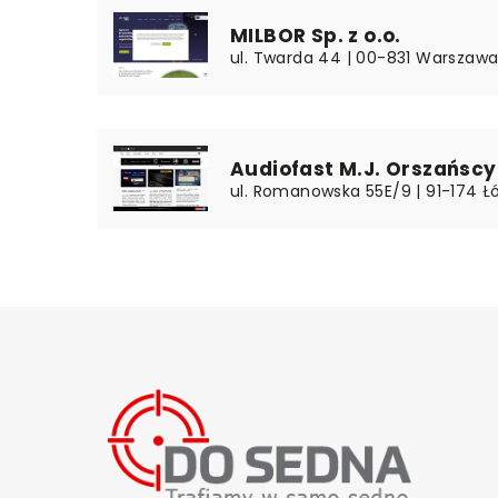
MILBOR Sp. z o.o.
ul. Twarda 44 | 00-831 Warszawa
Audiofast M.J. Orszańscy 
ul. Romanowska 55E/9 | 91-174 Łó