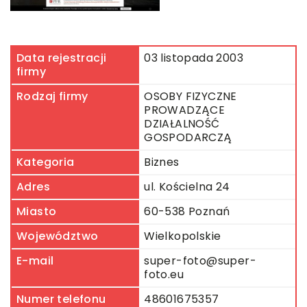
Data rejestracji
03 listopada 2003
firmy
Rodzaj firmy
OSOBY FIZYCZNE
PROWADZĄCE
DZIAŁALNOŚĆ
GOSPODARCZĄ
Kategoria
Biznes
Adres
ul. Kościelna 24
Miasto
60-538 Poznań
Województwo
Wielkopolskie
E-mail
super-foto@super-
foto.eu
Numer telefonu
48601675357