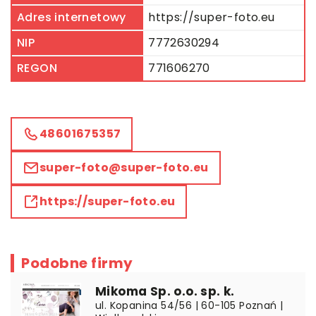
Adres internetowy
https://super-foto.eu
NIP
7772630294
REGON
771606270
48601675357
super-foto@super-foto.eu
https://super-foto.eu
Podobne firmy
Mikoma Sp. o.o. sp. k.
ul. Kopanina 54/56 | 60-105 Poznań |