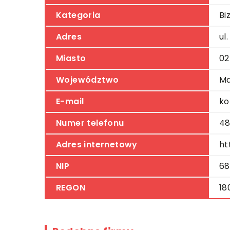
Kategoria
Bi
Adres
ul
Miasto
02
Województwo
Ma
E-mail
ko
Numer telefonu
48
Adres internetowy
ht
NIP
68
REGON
18