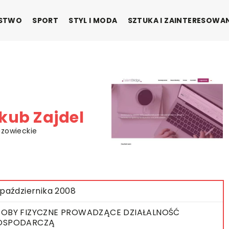
ŃSTWO
SPORT
STYL I MODA
SZTUKA I ZAINTERESOWA
kub Zajdel
azowieckie
 października 2008
OBY FIZYCZNE PROWADZĄCE DZIAŁALNOŚĆ
OSPODARCZĄ