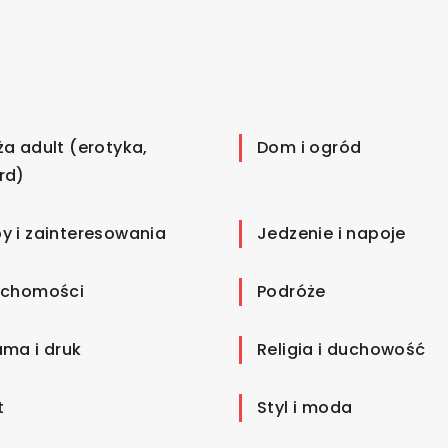
ża adult (erotyka,
Dom i ogród
rd)
y i zainteresowania
Jedzenie i napoje
uchomości
Podróże
ama i druk
Religia i duchowość
t
Styl i moda