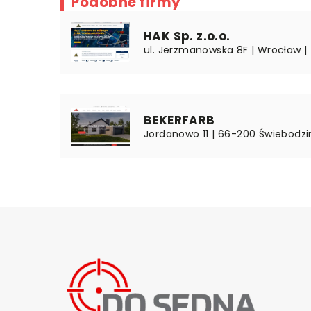
Podobne firmy
HAK Sp. z.o.o.
ul. Jerzmanowska 8F | Wrocław | 
BEKERFARB
Jordanowo 11 | 66-200 Świebodzin