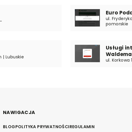
Euro Pod
ul. Fryderyk
-
pomorskie
Usługi in
Waldema
 | Lubuskie
ul. Korkowa
NAWIGACJA
BLOG
POLITYKA PRYWATNOŚCI
REGULAMIN