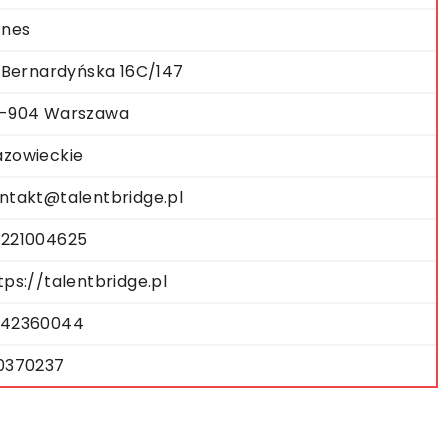
znes
. Bernardyńska 16C/147
-904 Warszawa
zowieckie
ntakt@talentbridge.pl
221004625
tps://talentbridge.pl
42360044
0370237