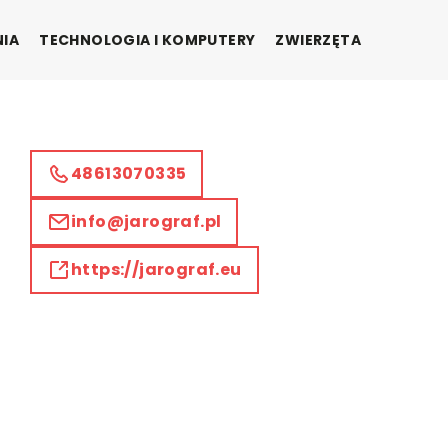
NIA
TECHNOLOGIA I KOMPUTERY
ZWIERZĘTA
48613070335
info@jarograf.pl
https://jarograf.eu