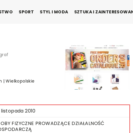
ŃSTWO
SPORT
STYL I MODA
SZTUKA I ZAINTERESOWA
graf
 | Wielkopolskie
 listopada 2010
OBY FIZYCZNE PROWADZĄCE DZIAŁALNOŚĆ
OSPODARCZĄ