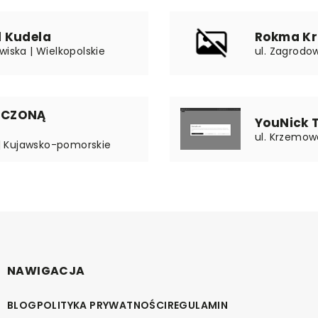
 Kudela
Rokma Kr
wiska | Wielkopolskie
ul. Zagrodo
ICZONĄ
YouNick T
ul. Krzemowa
k | Kujawsko-pomorskie
NAWIGACJA
BLOG
POLITYKA PRYWATNOŚCI
REGULAMIN