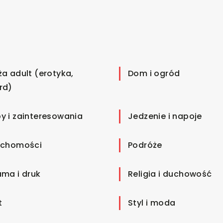
ża adult (erotyka,
Dom i ogród
rd)
y i zainteresowania
Jedzenie i napoje
uchomości
Podróże
ama i druk
Religia i duchowość
t
Styl i moda