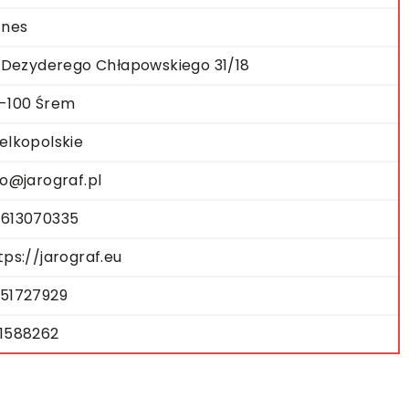
znes
. Dezyderego Chłapowskiego 31/18
-100 Śrem
elkopolskie
fo@jarograf.pl
613070335
tps://jarograf.eu
51727929
1588262