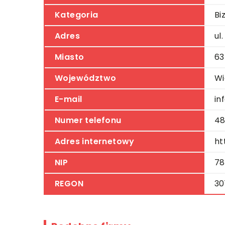
Kategoria
Bi
Adres
ul
Miasto
63
Województwo
Wi
E-mail
in
Numer telefonu
48
Adres internetowy
ht
NIP
78
REGON
30