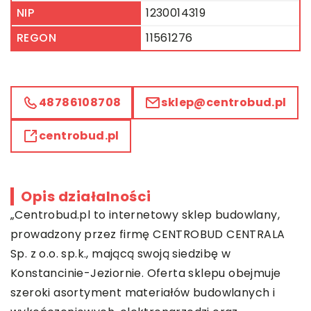
NIP
1230014319
REGON
11561276
48786108708
sklep@centrobud.pl
centrobud.pl
Opis działalności
„Centrobud.pl to internetowy sklep budowlany,
prowadzony przez firmę CENTROBUD CENTRALA
Sp. z o.o. sp.k., mającą swoją siedzibę w
Konstancinie-Jeziornie. Oferta sklepu obejmuje
szeroki asortyment materiałów budowlanych i