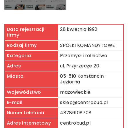
Data rejestracji
28 kwietnia 1992
firmy
Rodzaj firmy
SPÓŁKI KOMANDYTOWE
Kategoria
Przemysł i rolnictwo
Adres
ul. Przyrzecze 20
Miasto
05-510 Konstancin-
Jeziorna
Województwo
mazowieckie
E-mail
sklep@centrobud.pl
Numer telefonu
48786108708
Adres internetowy
centrobud.pl