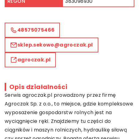
REGON
383098930
48575075466
sklep.sekowo@agroczak.pl
agroczak.pl
Opis działalności
Serwis
agroczak.pl
prowadzony przez firmę
Agroczak Sp. z o.o., to miejsce, gdzie kompleksowe
wyposażenie gospodarstw rolnych jest na
wyciągnięcie ręki. Znajdziemy tu części do
ciągników i maszyn rolniczych, hydraulikę siłową
czy sprzęt ogrodniczy. Bogata oferta serwisu