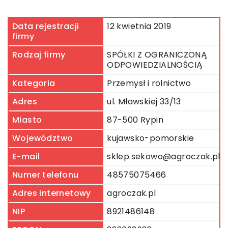
Data rejestracji
12 kwietnia 2019
firmy
Rodzaj firmy
SPÓŁKI Z OGRANICZONĄ
ODPOWIEDZIALNOŚCIĄ
Kategoria
Przemysł i rolnictwo
Adres
ul. Mławskiej 33/13
Miasto
87-500 Rypin
Województwo
kujawsko-pomorskie
E-mail
sklep.sekowo@agroczak.pl
Numer telefonu
48575075466
Adres internetowy
agroczak.pl
NIP
8921486148