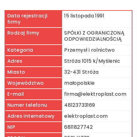
Data rejestracji
15 listopada 1991
firmy
Rodzaj firmy
SPÓŁKI Z OGRANICZONĄ
ODPOWIEDZIALNOŚCIĄ
Kategoria
Przemysł i rolnictwo
Adres
Stróża 1015 k/Myślenic
Miasto
32-431 Stróża
Województwo
małopolskie
E-mail
firma@elektroplast.com
Numer telefonu
48123733169
Adres internetowy
elektroplast.com
NIP
6811827742