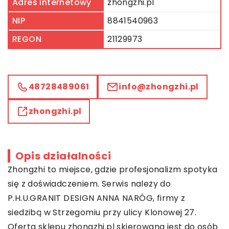
Adres internetowy
zhongzhi.pl
NIP
8841540963
REGON
21129973
48728489061
info@zhongzhi.pl
zhongzhi.pl
Opis działalności
Zhongzhi to miejsce, gdzie profesjonalizm spotyka
się z doświadczeniem. Serwis należy do
P.H.U.GRANIT DESIGN ANNA NARÓG, firmy z
siedzibą w Strzegomiu przy ulicy Klonowej 27.
Oferta sklepu zhongzhi.pl skierowana jest do osób