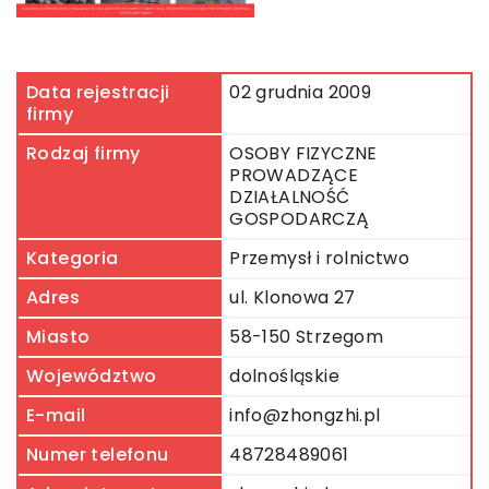
Data rejestracji
02 grudnia 2009
firmy
Rodzaj firmy
OSOBY FIZYCZNE
PROWADZĄCE
DZIAŁALNOŚĆ
GOSPODARCZĄ
Kategoria
Przemysł i rolnictwo
Adres
ul. Klonowa 27
Miasto
58-150 Strzegom
Województwo
dolnośląskie
E-mail
info@zhongzhi.pl
Numer telefonu
48728489061