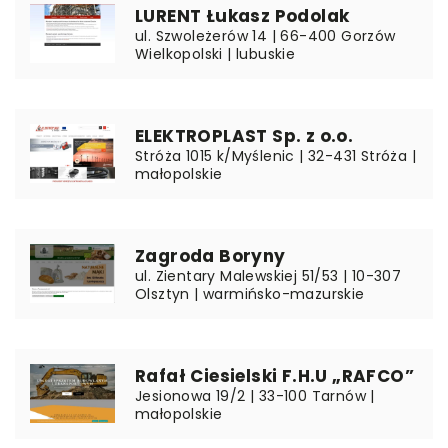
LURENT Łukasz Podolak
ul. Szwoleżerów 14 | 66-400 Gorzów
Wielkopolski | lubuskie
ELEKTROPLAST Sp. z o.o.
Stróża 1015 k/Myślenic | 32-431 Stróża |
małopolskie
Zagroda Boryny
ul. Zientary Malewskiej 51/53 | 10-307
Olsztyn | warmińsko-mazurskie
Rafał Ciesielski F.H.U „RAFCO”
Jesionowa 19/2 | 33-100 Tarnów |
małopolskie