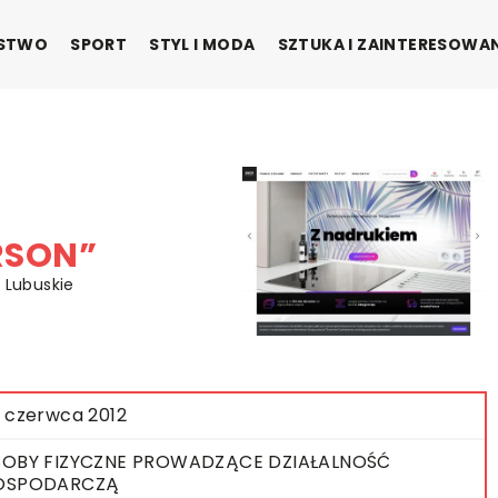
ŃSTWO
SPORT
STYL I MODA
SZTUKA I ZAINTERESOWA
RSON”
 Lubuskie
 czerwca 2012
OBY FIZYCZNE PROWADZĄCE DZIAŁALNOŚĆ
OSPODARCZĄ