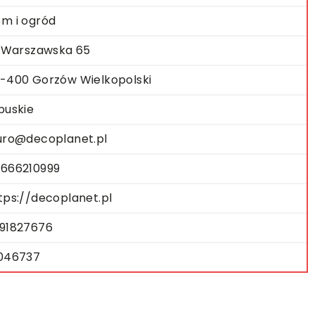
m i ogród
. Warszawska 65
-400 Gorzów Wielkopolski
buskie
uro@decoplanet.pl
666210999
tps://decoplanet.pl
91827676
046737