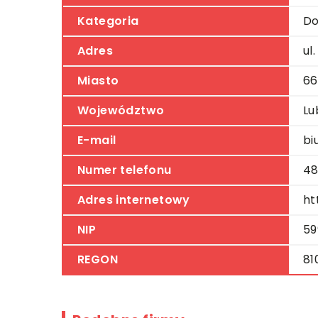
Kategoria
Do
Adres
ul
Miasto
66
Województwo
Lu
E-mail
bi
Numer telefonu
48
Adres internetowy
ht
NIP
59
REGON
81