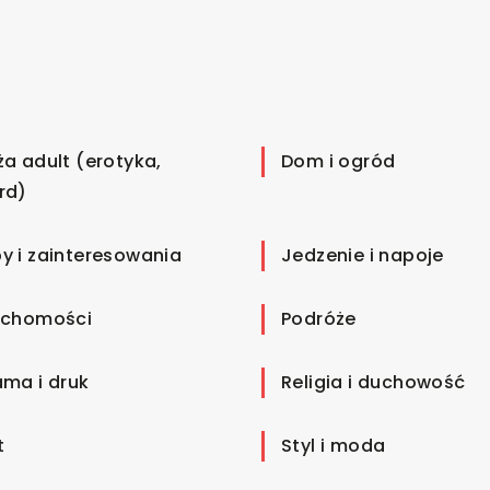
ża adult (erotyka,
Dom i ogród
rd)
y i zainteresowania
Jedzenie i napoje
uchomości
Podróże
ama i druk
Religia i duchowość
t
Styl i moda