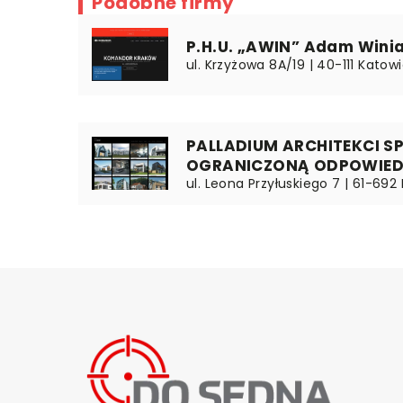
Podobne firmy
P.H.U. „AWIN” Adam Winia
ul. Krzyżowa 8A/19 | 40-111 Katowi
PALLADIUM ARCHITEKCI S
OGRANICZONĄ ODPOWIED
ul. Leona Przyłuskiego 7 | 61-692