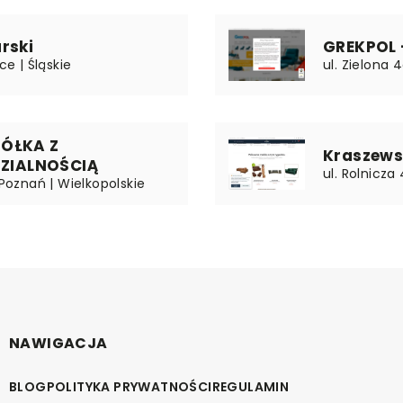
rski
GREKPOL 
ce | Śląskie
ul. Zielona 
PÓŁKA Z
Kraszews
ZIALNOŚCIĄ
ul. Rolnicz
 Poznań | Wielkopolskie
NAWIGACJA
BLOG
POLITYKA PRYWATNOŚCI
REGULAMIN