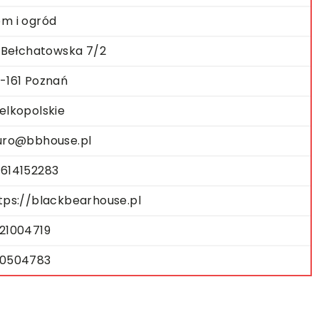
m i ogród
. Bełchatowska 7/2
-161 Poznań
elkopolskie
uro@bbhouse.pl
614152283
tps://blackbearhouse.pl
21004719
0504783