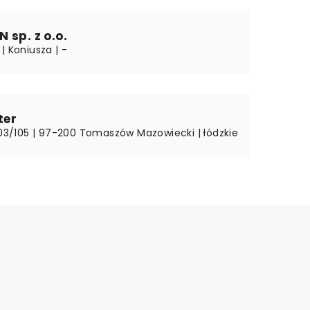
 sp. z o.o.
| Koniusza | -
ter
 103/105 | 97-200 Tomaszów Mazowiecki | łódzkie