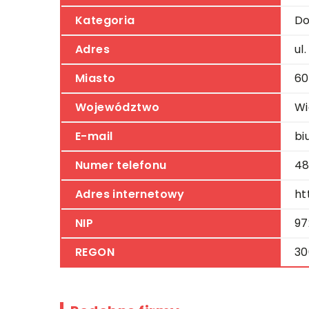
Kategoria
Do
Adres
ul
Miasto
60
Województwo
Wi
E-mail
bi
Numer telefonu
48
Adres internetowy
ht
NIP
97
REGON
30