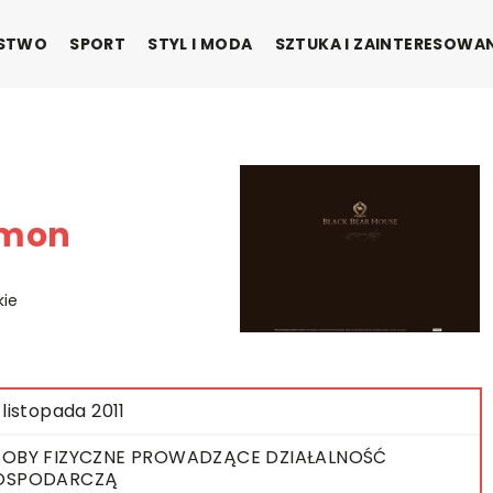
ŃSTWO
SPORT
STYL I MODA
SZTUKA I ZAINTERESOWA
ymon
kie
 listopada 2011
OBY FIZYCZNE PROWADZĄCE DZIAŁALNOŚĆ
OSPODARCZĄ