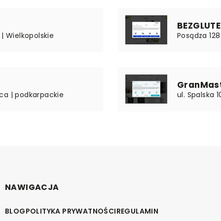
BEZGLUTEN
| Wielkopolskie
Posądza 128 
GranMas
ca | podkarpackie
ul. Spalska
NAWIGACJA
BLOG
POLITYKA PRYWATNOŚCI
REGULAMIN