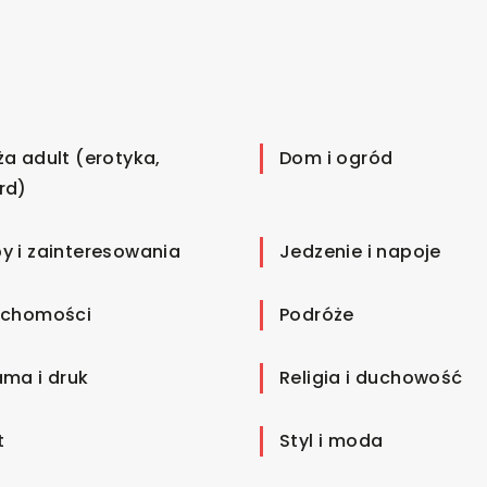
ża adult (erotyka,
Dom i ogród
rd)
y i zainteresowania
Jedzenie i napoje
uchomości
Podróże
ama i druk
Religia i duchowość
t
Styl i moda