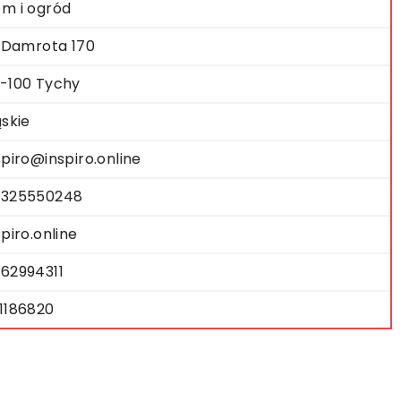
m i ogród
. Damrota 170
-100 Tychy
ąskie
spiro@inspiro.online
325550248
spiro.online
62994311
1186820