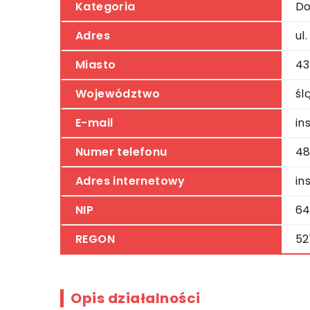
Kategoria
Do
Adres
ul
Miasto
43
Województwo
śl
E-mail
in
Numer telefonu
48
Adres internetowy
in
NIP
64
REGON
52
Opis działalności