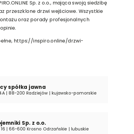
PIRO.ONLINE Sp. z o.o., mająca swoją siedzibę
z przeszklone drzwi wejściowe. Wszystkie
 montażu oraz porady profesjonalnych
opinie.
pełne,
https://inspiro.online/drzwi-
cy spółka jawna
a 4A | 88-200 Radziejów | kujawsko-pomorskie
jemniki Sp. z o.o.
 16 | 66-600 Krosno Odrzańskie | lubuskie