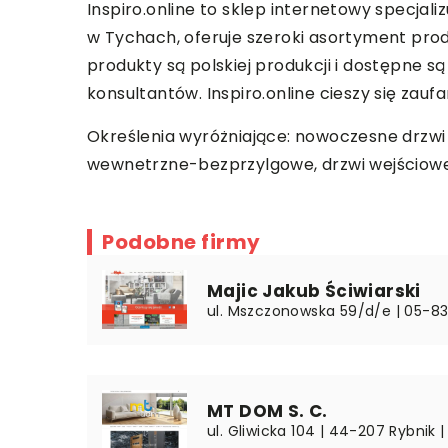
Inspiro.online to sklep internetowy specjali
w Tychach, oferuje szeroki asortyment pro
produkty są polskiej produkcji i dostępne s
konsultantów. Inspiro.online cieszy się zauf
Określenia wyróżniające: nowoczesne drzwi
wewnetrzne-bezprzylgowe
, drzwi wejścio
Podobne firmy
Majic Jakub Ściwiarski
ul. Mszczonowska 59/d/e | 05-8
MT DOM S. C.
ul. Gliwicka 104 | 44-207 Rybnik |