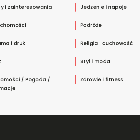
y i zainteresowania
Jedzenie i napoje
uchomości
Podróże
ama i druk
Religia i duchowość
t
Styl i moda
omości / Pogoda /
Zdrowie i fitness
rmacje