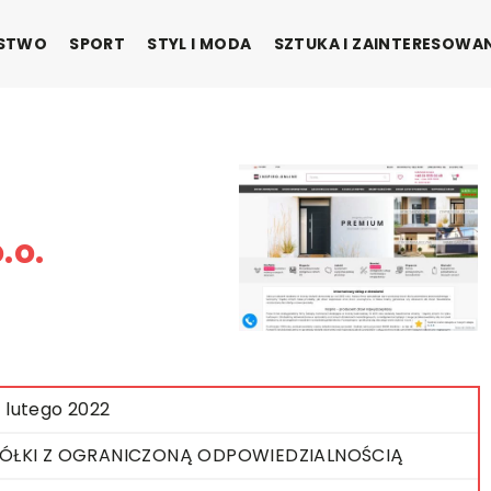
ŃSTWO
SPORT
STYL I MODA
SZTUKA I ZAINTERESOWA
.o.
 lutego 2022
ÓŁKI Z OGRANICZONĄ ODPOWIEDZIALNOŚCIĄ