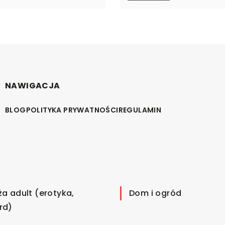
NAWIGACJA
BLOG
POLITYKA PRYWATNOŚCI
REGULAMIN
ża adult (erotyka,
Dom i ogród
rd)