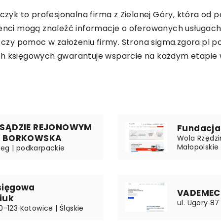
zyk to profesjonalna firma z Zielonej Góry, która od 
lienci mogą znaleźć informacje o oferowanych usługac
zy pomoc w założeniu firmy. Strona sigma.zgora.pl p
ych księgowych gwarantuje wsparcie na każdym etapie
 SĄDZIE REJONOWYM
Fundacja
A BORKOWSKA
Wola Rzędziń
Małopolskie
zeg | podkarpackie
sięgowa
VADEMECU
iuk
ul. Ugory 87
0-123 Katowice | Śląskie