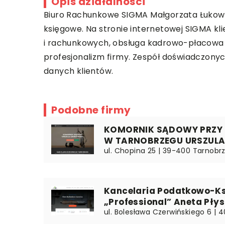
Opis działalności
Biuro Rachunkowe SIGMA
Małgorzata Łukowc
księgowe. Na stronie internetowej SIGMA k
i rachunkowych, obsługa kadrowo-płacowa c
profesjonalizm firmy. Zespół doświadczon
danych klientów.
Podobne firmy
KOMORNIK SĄDOWY PRZY
W TARNOBRZEGU URSZUL
ul. Chopina 25 | 39-400 Tarnobr
Kancelaria Podatkowo-K
„Professional” Aneta Płys
ul. Bolesława Czerwińskiego 6 | 4