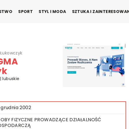
ŃSTWO
SPORT
STYL I MODA
SZTUKA I ZAINTERESOWA
 Łukowczyk
IGMA
yk
| lubuskie
 grudnia 2002
OBY FIZYCZNE PROWADZĄCE DZIAŁALNOŚĆ
OSPODARCZĄ