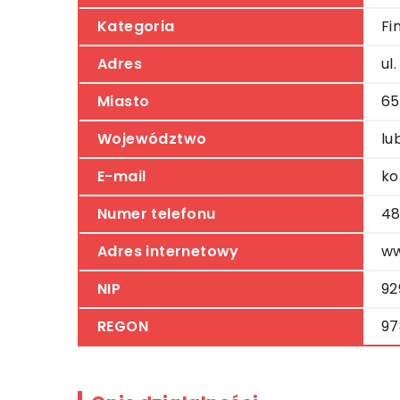
Kategoria
Fi
Adres
ul
Miasto
65
Województwo
lu
E-mail
ko
Numer telefonu
48
Adres internetowy
ww
NIP
92
REGON
97