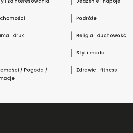
y i zainteresowania
Jedzenie i napoje
uchomości
Podróże
ama i druk
Religia i duchowość
t
Styl i moda
omości / Pogoda /
Zdrowie i fitness
rmacje