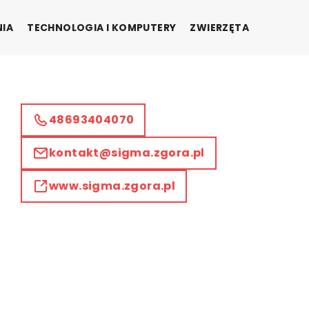
NIA
TECHNOLOGIA I KOMPUTERY
ZWIERZĘTA
48693404070
kontakt@sigma.zgora.pl
www.sigma.zgora.pl