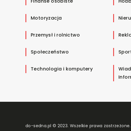
Finanse osobiste
Hobb
Motoryzacja
Nier
Przemysł i rolnictwo
Rekl
Społeczeństwo
Spor
Technologia i komputery
Wiad
Info
do-sedna.pl © 2023. Wszelkie prawa zastrzeżone.