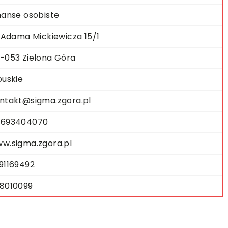
nanse osobiste
. Adama Mickiewicza 15/1
-053 Zielona Góra
buskie
ntakt@sigma.zgora.pl
693404070
w.sigma.zgora.pl
91169492
8010099