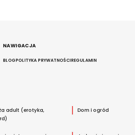
NAWIGACJA
BLOG
POLITYKA PRYWATNOŚCI
REGULAMIN
ża adult (erotyka,
Dom i ogród
rd)