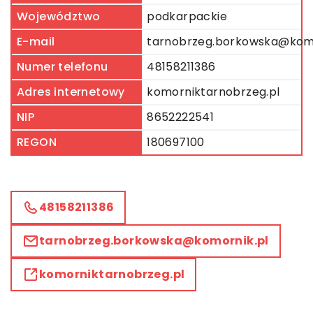
Województwo
podkarpackie
E-mail
tarnobrzeg.borkowska@komo
Numer telefonu
48158211386
Adres internetowy
komorniktarnobrzeg.pl
NIP
8652222541
REGON
180697100
48158211386
tarnobrzeg.borkowska@komornik.pl
komorniktarnobrzeg.pl