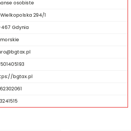
nanse osobiste
. Wielkopolska 294/1
-467 Gdynia
morskie
uro@bgtax.pl
501405193
tps://bgtax.pl
62302061
3241515