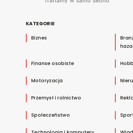
KATEGORIE
Biznes
Bran
haza
Finanse osobiste
Hobb
Motoryzacja
Nier
Przemysł i rolnictwo
Rekl
Społeczeństwo
Spor
Technologia i komputery
Wiad