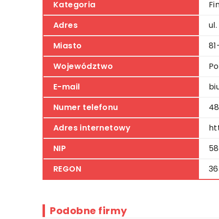
Kategoria
Fi
Adres
ul
Miasto
81
Województwo
Po
E-mail
bi
Numer telefonu
48
Adres internetowy
ht
NIP
58
REGON
36
Podobne firmy