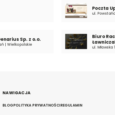
Poczta U
ul. Powstań
Biuro Ra
narius Sp. z o.o.
Ławnicza
ań | Wielkopolskie
ul. Mławska 
NAWIGACJA
BLOG
POLITYKA PRYWATNOŚCI
REGULAMIN