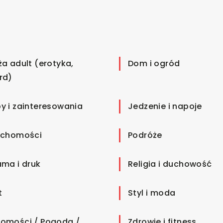
ża adult (erotyka,
Dom i ogród
rd)
y i zainteresowania
Jedzenie i napoje
uchomości
Podróże
ama i druk
Religia i duchowość
t
Styl i moda
omości / Pogoda /
Zdrowie i fitness