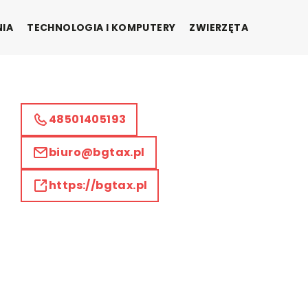
NIA
TECHNOLOGIA I KOMPUTERY
ZWIERZĘTA
48501405193
biuro@bgtax.pl
https://bgtax.pl