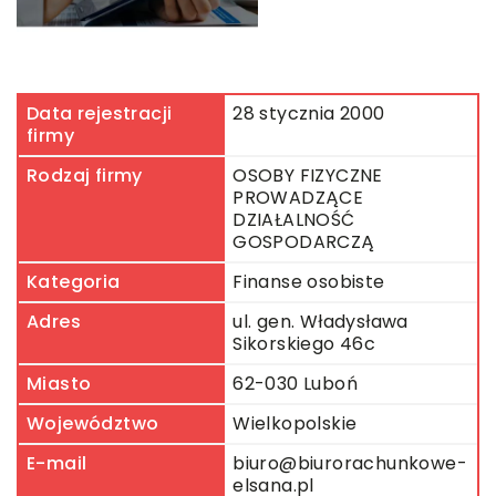
Data rejestracji
28 stycznia 2000
firmy
Rodzaj firmy
OSOBY FIZYCZNE
PROWADZĄCE
DZIAŁALNOŚĆ
GOSPODARCZĄ
Kategoria
Finanse osobiste
Adres
ul. gen. Władysława
Sikorskiego 46c
Miasto
62-030 Luboń
Województwo
Wielkopolskie
E-mail
biuro@biurorachunkowe-
elsana.pl