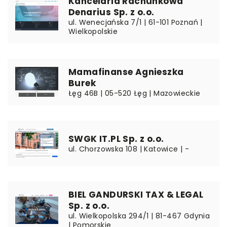
Kancelaria Rachunkowa
Denarius Sp. z o.o.
ul. Wenecjańska 7/1 | 61-101 Poznań |
Wielkopolskie
Mamafinanse Agnieszka
Burek
Łęg 46B | 05-520 Łęg | Mazowieckie
SWGK IT.PL Sp. z o.o.
ul. Chorzowska 108 | Katowice | -
BIEL GANDURSKI TAX & LEGAL
Sp. z o.o.
ul. Wielkopolska 294/1 | 81-467 Gdynia
| Pomorskie