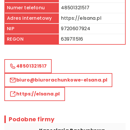
Numer telefonu
48501321517
Adres internetowy
https://elsana.pl
NIP
9720607924
REGON
639711516
48501321517
biuro@biurorachunkowe-elsana.pl
https://elsana.pl
Podobne firmy