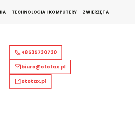
NIA
TECHNOLOGIA I KOMPUTERY
ZWIERZĘTA
48535730730
biuro@ototax.pl
ototax.pl