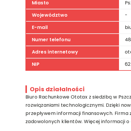
Miasto
Ps
Województwo
-
E-mail
bi
Numer telefonu
48
Adres internetowy
ot
NIP
62
Opis działalności
Biuro Rachunkowe Ototax
z siedzibą w Pszc
rozwiązaniami technologicznymi. Dzięki n
przepływem informacji finansowych. Firma 
zadowolonych klientów. Więcej informacji o 