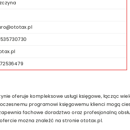
zczyna
uro@ototax.pl
535730730
otax.pl
72536479
zynie oferuje kompleksowe usługi księgowe, łącząc wi
owoczesnemu programowi księgowemu klienci mogą cie
zapewnia fachowe doradztwo oraz profesjonalną obsłu
ofercie można znaleźć na stronie ototax.pl.