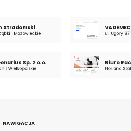
 Stradomski
VADEMECU
Ząbki | Mazowieckie
ul. Ugory 87
narius Sp. z o.o.
Biuro Rac
ań | Wielkopolskie
Floriana Sta
NAWIGACJA