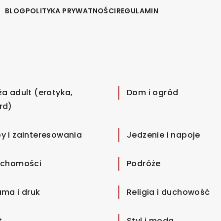
BLOG
POLITYKA PRYWATNOŚCI
REGULAMIN
ża adult (erotyka,
Dom i ogród
rd)
y i zainteresowania
Jedzenie i napoje
uchomości
Podróże
ama i druk
Religia i duchowość
t
Styl i moda