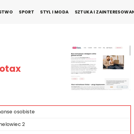
ŃSTWO
SPORT
STYL I MODA
SZTUKA I ZAINTERESOWA
otax
nanse osobiste
nelowiec 2