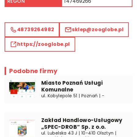
REGON
147469266
48739264982
sklep@zooglobe.pl
https://zooglobe.pl
Podobne firmy
Miasto Poznań Usługi
Komunalne
ul. Kobylepole 51 | Poznań | -
Zakład Handlowo-Usługowy
„SPEC-DROB” Sp. z o.o.
ul. Lubelska 43 J | 10-410 Olsztyn |