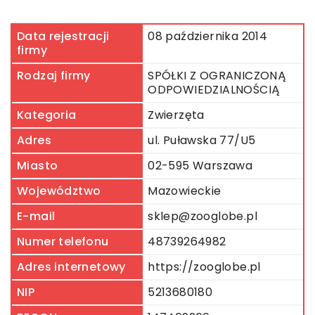
Data rejestracji
08 października 2014
firmy
Rodzaj firmy
SPÓŁKI Z OGRANICZONĄ
ODPOWIEDZIALNOŚCIĄ
Kategoria
Zwierzęta
Adres
ul. Puławska 77/U5
Miasto
02-595 Warszawa
Województwo
Mazowieckie
E-mail
sklep@zooglobe.pl
Numer telefonu
48739264982
Adres internetowy
https://zooglobe.pl
NIP
5213680180