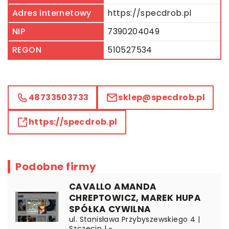
Adres internetowy
https://specdrob.pl
NIP
7390204049
REGON
510527534
48733503733
sklep@specdrob.pl
https://specdrob.pl
Podobne firmy
CAVALLO AMANDA
CHREPTOWICZ, MAREK HUPA
SPÓŁKA CYWILNA
ul. Stanisława Przybyszewskiego 4 |
Szczecin | -