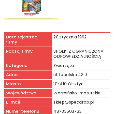
Data rejestracji
20 stycznia 1992
firmy
Rodzaj firmy
SPÓŁKI Z OGRANICZONĄ
ODPOWIEDZIALNOŚCIĄ
Kategoria
Zwierzęta
Adres
ul. Lubelska 43 J
Miasto
10-410 Olsztyn
Województwo
Warmińsko-mazurskie
E-mail
sklep@specdrob.pl
Numer telefonu
48733503733