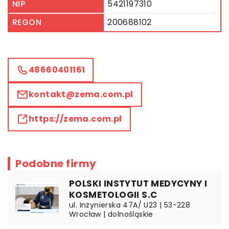
NIP
5421197310
REGON
200688102
48660401161
kontakt@zema.com.pl
https://zema.com.pl
Podobne firmy
POLSKI INSTYTUT MEDYCYNY I
KOSMETOLOGII S.C
ul. Inżynierska 47A/ U23 | 53-228
Wrocław | dolnośląskie