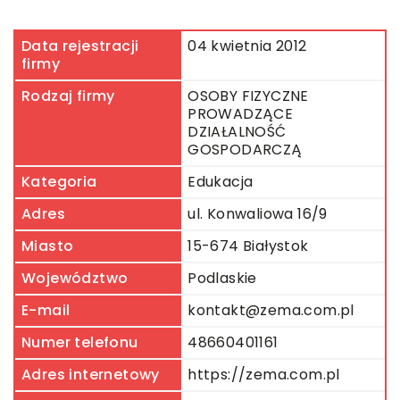
Data rejestracji
04 kwietnia 2012
firmy
Rodzaj firmy
OSOBY FIZYCZNE
PROWADZĄCE
DZIAŁALNOŚĆ
GOSPODARCZĄ
Kategoria
Edukacja
Adres
ul. Konwaliowa 16/9
Miasto
15-674 Białystok
Województwo
Podlaskie
E-mail
kontakt@zema.com.pl
Numer telefonu
48660401161
Adres internetowy
https://zema.com.pl