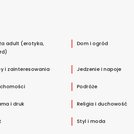
ża adult (erotyka,
Dom i ogród
rd)
y i zainteresowania
Jedzenie i napoje
uchomości
Podróże
ama i druk
Religia i duchowość
t
Styl i moda