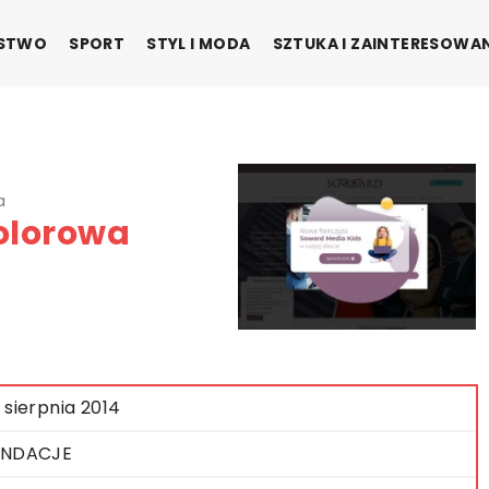
ŃSTWO
SPORT
STYL I MODA
SZTUKA I ZAINTERESOWA
a
olorowa
 sierpnia 2014
UNDACJE