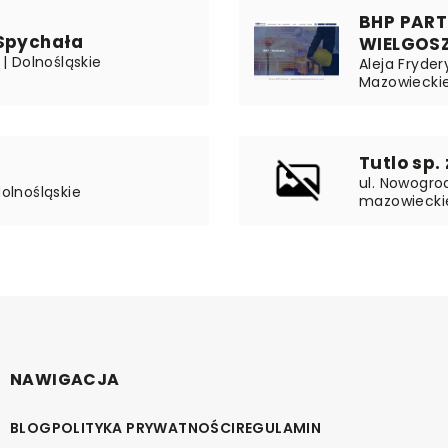
BHP PART
 Spychała
WIELGOS
 | Dolnośląskie
Aleja Fryde
Mazowiecki
Tutlo sp. 
ul. Nowogro
dolnośląskie
mazowiecki
NAWIGACJA
BLOG
POLITYKA PRYWATNOŚCI
REGULAMIN