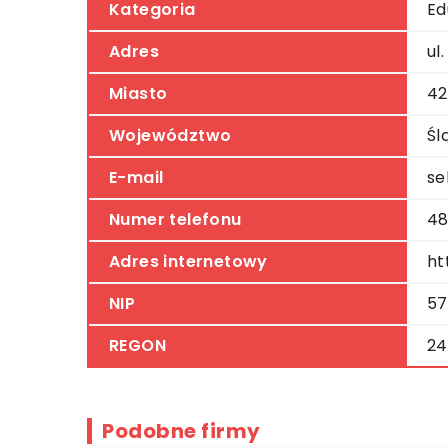
Kategoria
Ed
Adres
ul
Miasto
42
Województwo
Śl
E-mail
se
Numer telefonu
48
Adres internetowy
ht
NIP
57
REGON
24
Podobne firmy