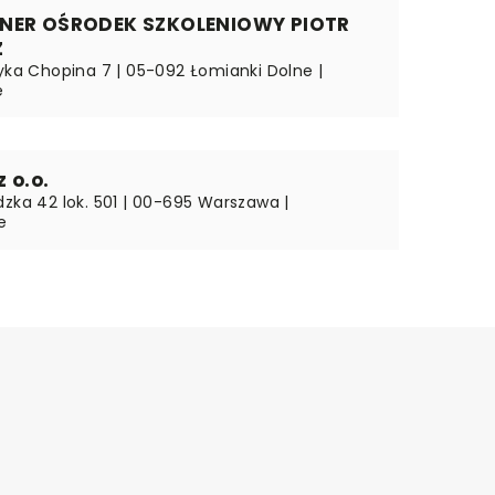
NER OŚRODEK SZKOLENIOWY PIOTR
Z
ryka Chopina 7 | 05-092 Łomianki Dolne |
e
z o.o.
dzka 42 lok. 501 | 00-695 Warszawa |
e