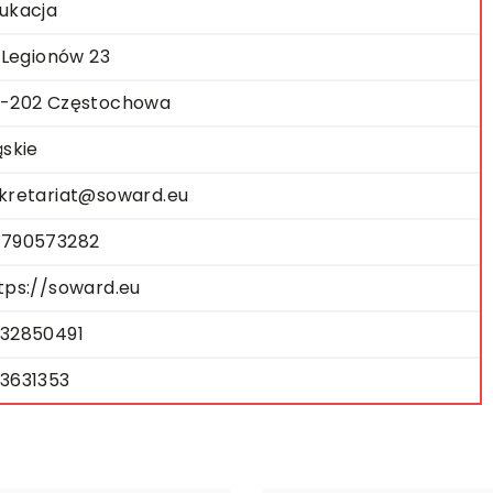
ukacja
. Legionów 23
-202 Częstochowa
ąskie
kretariat@soward.eu
790573282
tps://soward.eu
32850491
3631353