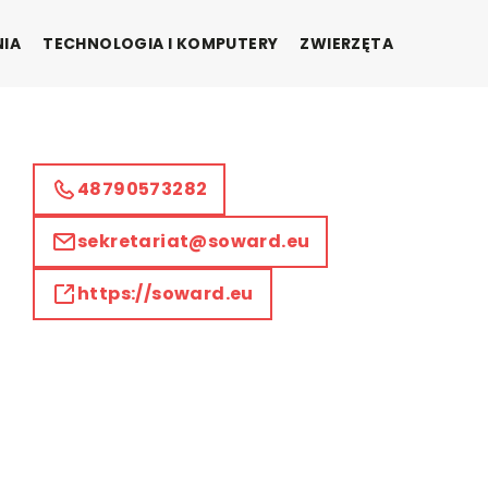
NIA
TECHNOLOGIA I KOMPUTERY
ZWIERZĘTA
48790573282
sekretariat@soward.eu
https://soward.eu