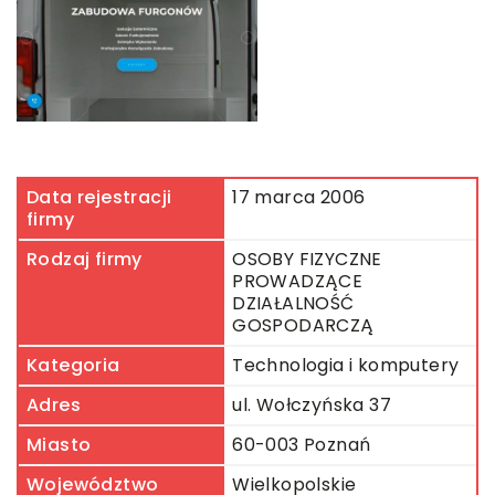
Data rejestracji
17 marca 2006
firmy
Rodzaj firmy
OSOBY FIZYCZNE
PROWADZĄCE
DZIAŁALNOŚĆ
GOSPODARCZĄ
Kategoria
Technologia i komputery
Adres
ul. Wołczyńska 37
Miasto
60-003 Poznań
Województwo
Wielkopolskie