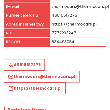
E-mail
thermocars@thermocars.pl
Numer telefonu
48616517275
Adres internetowy
https://thermocars.pl
NIP
7772293247
REGON
634493084
48616517275
thermocars@thermocars.pl
https://thermocars.pl
Podobne firmy