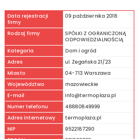
Data rejestracji
09 października 2018
firmy
Rodzaj firmy
SPÓŁKI Z OGRANICZONĄ
ODPOWIEDZIALNOŚCIĄ
Kategoria
Dom i ogród
Adres
ul. Żegańska 21/23
Miasto
04-713 Warszawa
Województwo
mazowieckie
E-mail
info@termoplaza.pl
Numer telefonu
48880849999
Adres internetowy
termoplaza.pl
NIP
9522187290