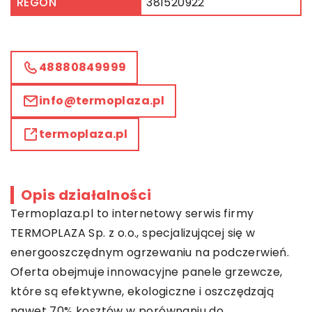
REGON
381520922
48880849999
info@termoplaza.pl
termoplaza.pl
Opis działalności
Termoplaza.pl to internetowy serwis firmy
TERMOPLAZA Sp. z o.o., specjalizującej się w
energooszczędnym ogrzewaniu na podczerwień.
Oferta obejmuje innowacyjne panele grzewcze,
które są efektywne, ekologiczne i oszczędzają
nawet 70% kosztów w porównaniu do