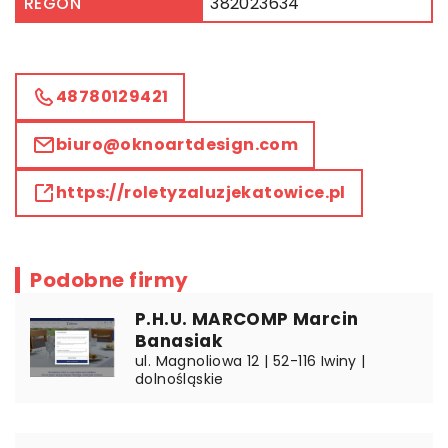
REGON
382023634
48780129421
biuro@oknoartdesign.com
https://roletyzaluzjekatowice.pl
Podobne firmy
P.H.U. MARCOMP Marcin
Banasiak
ul. Magnoliowa 12 | 52-116 Iwiny |
dolnośląskie