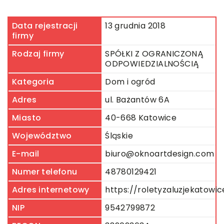
Data rejestracji
13 grudnia 2018
firmy
Rodzaj firmy
SPÓŁKI Z OGRANICZONĄ
ODPOWIEDZIALNOŚCIĄ
Kategoria
Dom i ogród
Adres
ul. Bażantów 6A
Miasto
40-668 Katowice
Województwo
Śląskie
E-mail
biuro@oknoartdesign.com
Numer telefonu
48780129421
Adres internetowy
https://roletyzaluzjekatowic
NIP
9542799872