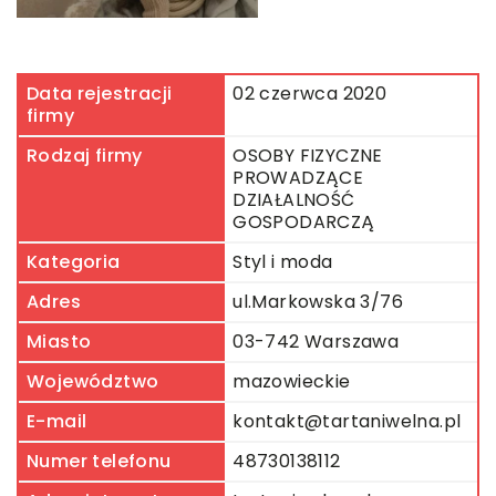
Data rejestracji
02 czerwca 2020
firmy
Rodzaj firmy
OSOBY FIZYCZNE
PROWADZĄCE
DZIAŁALNOŚĆ
GOSPODARCZĄ
Kategoria
Styl i moda
Adres
ul.Markowska 3/76
Miasto
03-742 Warszawa
Województwo
mazowieckie
E-mail
kontakt@tartaniwelna.pl
Numer telefonu
48730138112