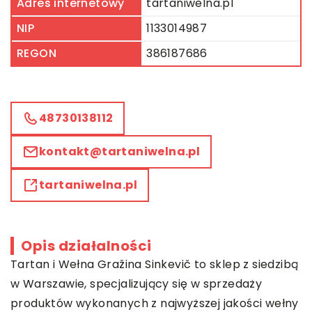
Adres internetowy
tartaniwelna.pl
NIP
1133014987
REGON
386187686
48730138112
kontakt@tartaniwelna.pl
tartaniwelna.pl
Opis działalności
Tartan i Wełna Gražina Sinkevič to sklep z siedzibą
w Warszawie, specjalizujący się w sprzedaży
produktów wykonanych z najwyższej jakości wełny