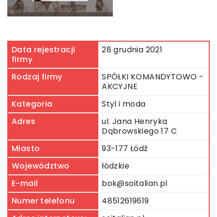
Data rejestracji
28 grudnia 2021
firmy
Rodzaj firmy
SPÓŁKI KOMANDYTOWO -
AKCYJNE
Kategoria
Styl i moda
Adres
ul. Jana Henryka
Dąbrowskiego 17 C
Miasto
93-177 Łódź
Województwo
łódzkie
E-mail
bok@soitalian.pl
Numer telefonu
48512619619