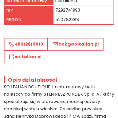
Adres internetowy
soitalian.pl
NIP
7292741993
REGON
520782388
48512619619
bok@soitalian.pl
soitalian.pl
Opis działalności
SO ITALIAN BOUTIQUE to internetowy butik
należący do firmy STLN RESZPONDEK Sp. K. A., który
specjalizuje się w oferowaniu modnej odzieży
damskiej w stylu włoskim. Z siedzibą przy ulicy
Jana Henryka Dąbrowskiego 17 C w Łodzi, firma