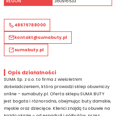
REGON
360916533
48575788000
kontakt@sumabuty.pl
sumabuty.pl
Opis działalności
SUMA Sp. z o.o. to firma z wieloletnim
doświadczeniem, która prowadzi sklep obuwniczy
online – sumabuty.pl. Oferta sklepu SUMA BUTY
jest bogata i różnorodna, obejmując buty damskie,
męskie oraz dziecięce. Klienci znajdą tu obuwie na
każdą okazję – od espadryli i półbutów, przez