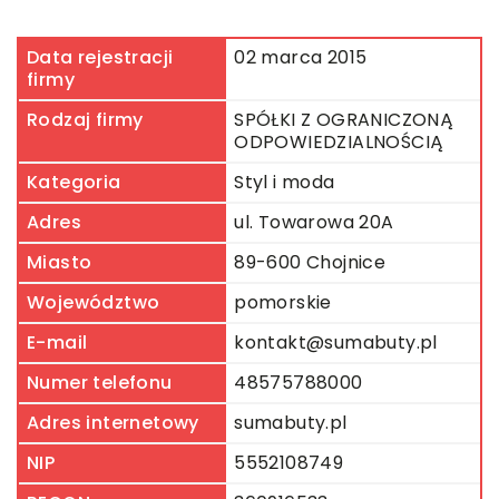
Data rejestracji
02 marca 2015
firmy
Rodzaj firmy
SPÓŁKI Z OGRANICZONĄ
ODPOWIEDZIALNOŚCIĄ
Kategoria
Styl i moda
Adres
ul. Towarowa 20A
Miasto
89-600 Chojnice
Województwo
pomorskie
E-mail
kontakt@sumabuty.pl
Numer telefonu
48575788000
Adres internetowy
sumabuty.pl
NIP
5552108749