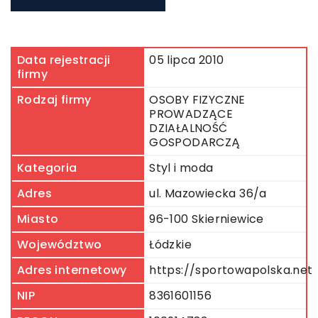
Data rejestracji
05 lipca 2010
firmy
Rodzaj firmy
OSOBY FIZYCZNE
PROWADZĄCE
DZIAŁALNOŚĆ
GOSPODARCZĄ
Kategoria
Styl i moda
Adres
ul. Mazowiecka 36/a
Miasto
96-100 Skierniewice
Województwo
Łódzkie
Adres internetowy
https://sportowapolska.net
NIP
8361601156