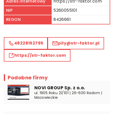
Adres internetowy
https://str-faktor.com
NIP
5260055101
REGON
8426661
48228152795
pily@str-faktor.pl
https://str-faktor.com
Podobne firmy
NOVI GROUP Sp. z o.o.
ul. 1905 Roku 21/101 | 26-600 Radom |
Mazowieckie